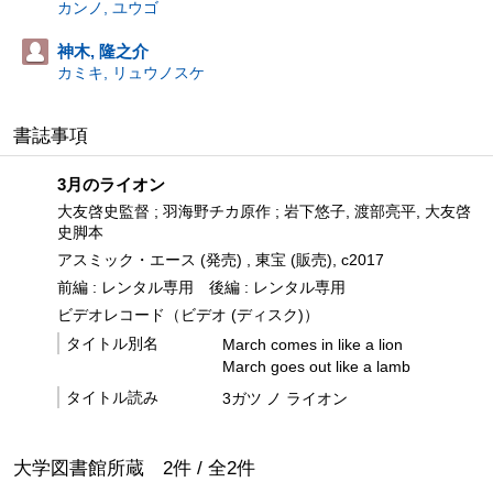
カンノ, ユウゴ
神木, 隆之介
カミキ, リュウノスケ
書誌事項
3月のライオン
大友啓史監督 ; 羽海野チカ原作 ; 岩下悠子, 渡部亮平, 大友啓
史脚本
アスミック・エース (発売) , 東宝 (販売), c2017
前編 : レンタル専用
後編 : レンタル専用
ビデオレコード（ビデオ (ディスク)）
タイトル別名
March comes in like a lion
March goes out like a lamb
タイトル読み
3ガツ ノ ライオン
大学図書館所蔵
2
件 /
全
2
件