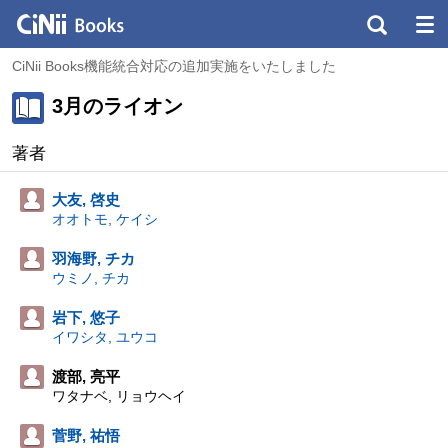
CiNii Books機能統合対応の追加実施をいたしました
3月のライオン
著者
大友, 啓史
オオトモ, ケイシ
羽海野, チカ
ウミノ, チカ
岩下, 悠子
イワシタ, ユウコ
渡部, 亮平
ワタナベ, リョウヘイ
菅野, 祐悟