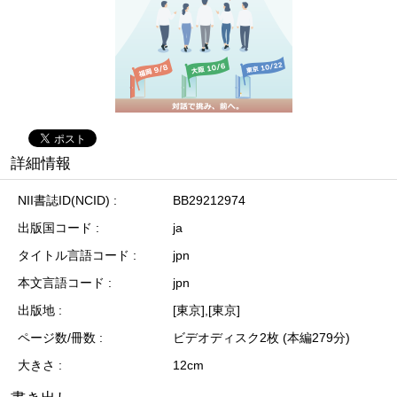
詳細情報
NII書誌ID(NCID)
BB29212974
出版国コード
ja
タイトル言語コード
jpn
本文言語コード
jpn
出版地
[東京],[東京]
ページ数/冊数
ビデオディスク2枚 (本編279分)
大きさ
12cm