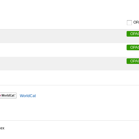
O
OPA
OPA
OPA
WorldCat
dex