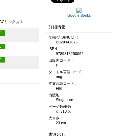
Google Books
PACリンクあり
詳細情報
C
NII書誌ID(NCID)
BB29341875
C
ISBN
9789813250062
C
出版国コード
si
タイトル言語コード
eng
本文言語コード
eng
出版地
Singapore
ページ数/冊数
xi, 310 p.
大きさ
23 cm
書き出し