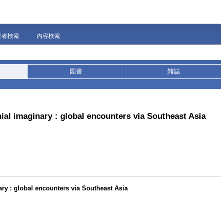
著者検索
内容検索
図書
雑誌
ial imaginary : global encounters via Southeast Asia
ry : global encounters via Southeast Asia