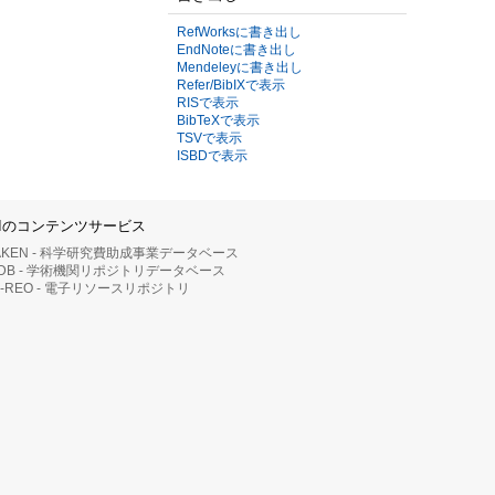
RefWorksに書き出し
EndNoteに書き出し
Mendeleyに書き出し
Refer/BibIXで表示
RISで表示
BibTeXで表示
TSVで表示
ISBDで表示
IIのコンテンツサービス
AKEN - 科学研究費助成事業データベース
RDB - 学術機関リポジトリデータベース
II-REO - 電子リソースリポジトリ