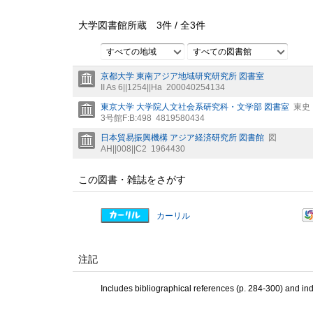
大学図書館所蔵
3
件 /
全
3
件
すべての地域
すべての図書館
京都大学 東南アジア地域研究研究所 図書室
II As 6||1254||Ha
200040254134
東京大学 大学院人文社会系研究科・文学部 図書室
東史
3号館F:B:498
4819580434
日本貿易振興機構 アジア経済研究所 図書館
図
AH||008||C2
1964430
この図書・雑誌をさがす
カーリル
注記
Includes bibliographical references (p. 284-300) and in