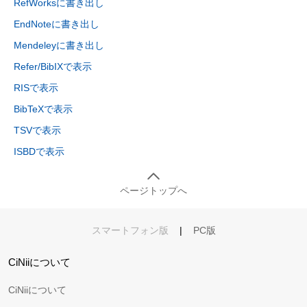
RefWorksに書き出し
EndNoteに書き出し
Mendeleyに書き出し
Refer/BibIXで表示
RISで表示
BibTeXで表示
TSVで表示
ISBDで表示
ページトップへ
スマートフォン版
|
PC版
CiNiiについて
CiNiiについて