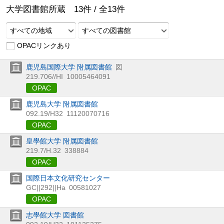
大学図書館所蔵
13
件 /
全
13
件
すべての地域
すべての図書館
OPACリンクあり
鹿児島国際大学 附属図書館
図
219.706//HI
10005464091
OPAC
鹿児島大学 附属図書館
092.19/H32
11120070716
OPAC
皇學館大学 附属図書館
219.7/H.32
338884
OPAC
国際日本文化研究センター
GC||292||Ha
00581027
OPAC
志學館大学 図書館