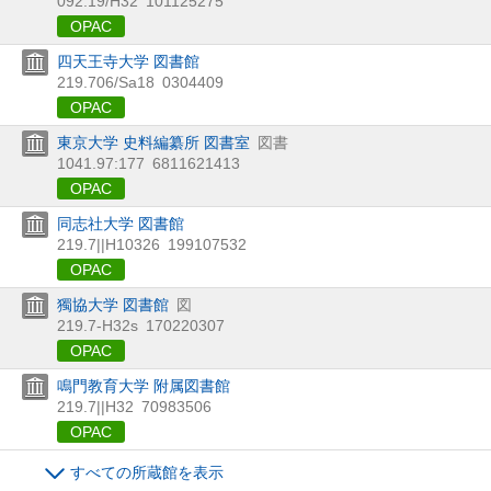
092.19/H32
101125275
OPAC
四天王寺大学 図書館
219.706/Sa18
0304409
OPAC
東京大学 史料編纂所 図書室
図書
1041.97:177
6811621413
OPAC
同志社大学 図書館
219.7||H10326
199107532
OPAC
獨協大学 図書館
図
219.7-H32s
170220307
OPAC
鳴門教育大学 附属図書館
219.7||H32
70983506
OPAC
すべての所蔵館を表示