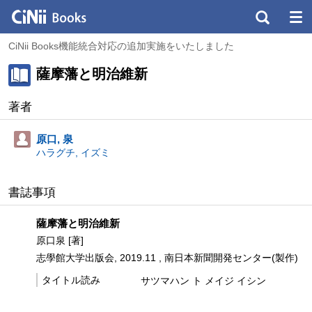
CiNii Books機能統合対応の追加実施をいたしました
薩摩藩と明治維新
著者
原口, 泉
ハラグチ, イズミ
書誌事項
薩摩藩と明治維新
原口泉 [著]
志學館大学出版会, 2019.11 , 南日本新聞開発センター(製作)
タイトル読み
サツマハン ト メイジ イシン