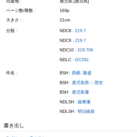
出版地
鹿児島,[鹿児島]
ページ数/冊数
169p
大きさ
21cm
分類
NDC8 :
219.7
NDC9 :
219.7
NDC10 :
219.706
NDLC :
GC292
件名
BSH :
西郷, 隆盛
BSH :
鹿児島県 -- 歴史
BSH :
鹿児島藩
NDLSH :
薩摩藩
NDLSH :
明治維新
書き出し