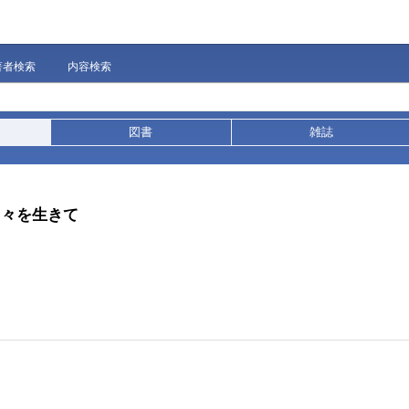
著者検索
内容検索
図書
雑誌
日々を生きて