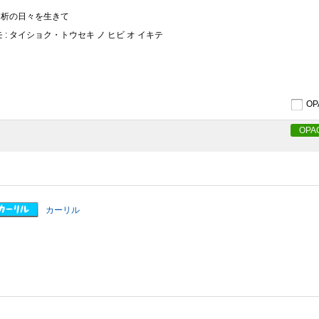
透析の日々を生きて
 : タイショク・トウセキ ノ ヒビ オ イキテ
O
OPA
カーリル