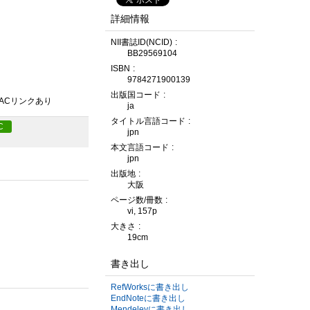
詳細情報
NII書誌ID(NCID)
BB29569104
ISBN
9784271900139
出版国コード
PACリンクあり
ja
タイトル言語コード
C
jpn
本文言語コード
jpn
出版地
大阪
ページ数/冊数
vi, 157p
大きさ
19cm
書き出し
RefWorksに書き出し
EndNoteに書き出し
Mendeleyに書き出し