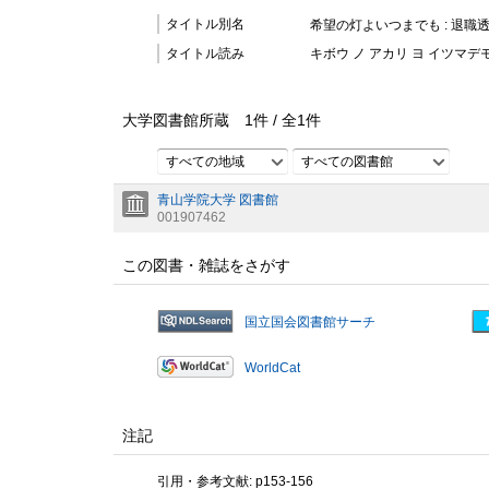
タイトル別名
希望の灯よいつまでも : 退職
タイトル読み
キボウ ノ アカリ ヨ イツマデモ
大学図書館所蔵
1
件 /
全
1
件
すべての地域
すべての図書館
青山学院大学 図書館
001907462
この図書・雑誌をさがす
国立国会図書館サーチ
WorldCat
注記
引用・参考文献: p153-156