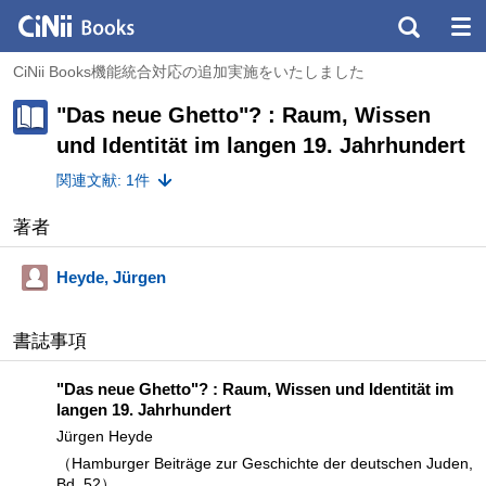
CiNii Books機能統合対応の追加実施をいたしました
"Das neue Ghetto"? : Raum, Wissen
und Identität im langen 19. Jahrhundert
関連文献: 1件
著者
Heyde, Jürgen
書誌事項
"Das neue Ghetto"? : Raum, Wissen und Identität im
langen 19. Jahrhundert
Jürgen Heyde
（Hamburger Beiträge zur Geschichte der deutschen Juden,
Bd. 52）