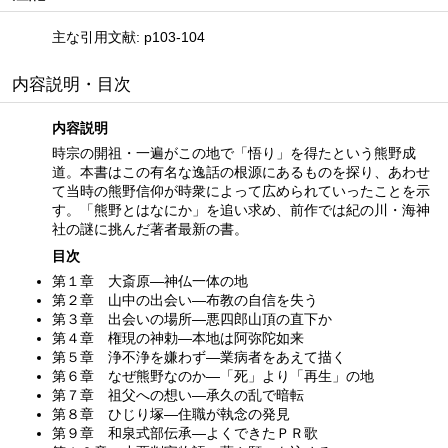
主な引用文献: p103-104
内容説明・目次
内容説明
時宗の開祖・一遍がこの地で「悟り」を得たという熊野成
道。本書はこの有名な逸話の根源にあるものを探り、あわせ
て当時の熊野信仰が時衆によって広められていったことを示
す。「熊野とはなにか」を追い求め、前作では紀の川・海神
社の謎に挑んだ著者最新の書。
目次
第１章 大斎原—神仏一体の地
第２章 山中の出会い—布教の自信を失う
第３章 出会いの場所—悪四郎山頂の直下か
第４章 権現の神勅—本地は阿弥陀如来
第５章 浄不浄を嫌わず—業病者をあえて描く
第６章 なぜ熊野なのか—「死」より「再生」の地
第７章 祖父への想い—承久の乱で暗転
第８章 ひじり塚—住職が執念の発見
第９章 和泉式部伝承—よくできたＰＲ歌