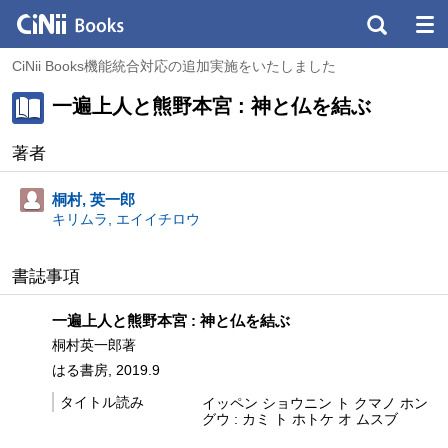
CiNii Books機能統合対応の追加実施をいたしました
一遍上人と熊野本宮 : 神と仏を結ぶ
著者
桐村, 英一郎
キリムラ, エイイチロウ
書誌事項
一遍上人と熊野本宮 : 神と仏を結ぶ
桐村英一郎著
はる書房, 2019.9
タイトル読み
イッペン ショウニン ト クマノ ホン
グウ : カミ ト ホトケ オ ムスブ