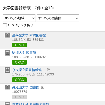
大学図書館所蔵
7
件 /
全
7
件
すべての地域
すべての図書館
OPACリンクあり
皇學館大学 附属図書館
188.69/Ki.53
339433
OPAC
駒澤大学 図書館
188.692/38
201106929
OPAC
奈良県立図書情報館
一般
175.966-キリム
111342093
OPAC
身延山大学 図書館
図
10076379
OPAC
武蔵野大学 武蔵野図書館