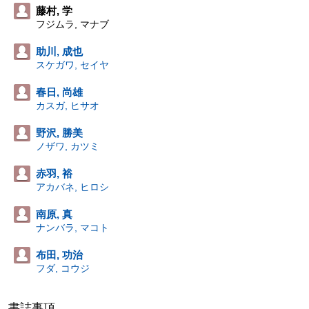
藤村, 学
フジムラ, マナブ
助川, 成也
スケガワ, セイヤ
春日, 尚雄
カスガ, ヒサオ
野沢, 勝美
ノザワ, カツミ
赤羽, 裕
アカバネ, ヒロシ
南原, 真
ナンバラ, マコト
布田, 功治
フダ, コウジ
書誌事項