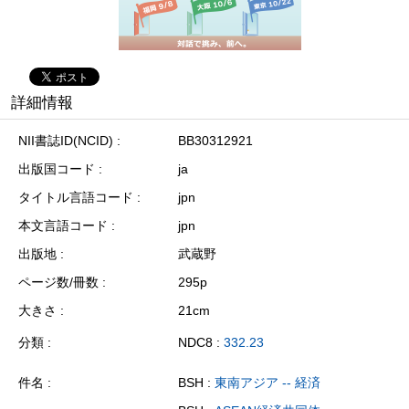
詳細情報
NII書誌ID(NCID)
BB30312921
出版国コード
ja
タイトル言語コード
jpn
本文言語コード
jpn
出版地
武蔵野
ページ数/冊数
295p
大きさ
21cm
分類
NDC8 :
332.23
件名
BSH :
東南アジア -- 経済