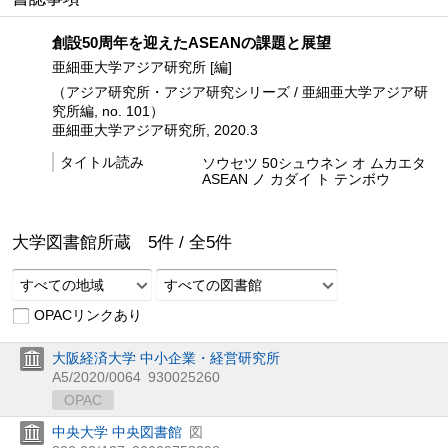
創設50周年を迎えたASEANの課題と展望
亜細亜大学アジア研究所 [編]
（アジア研究所・アジア研究シリーズ / 亜細亜大学アジア研
究所編, no. 101）
亜細亜大学アジア研究所, 2020.3
タイトル読み
ソウセツ 50シュウネン オ ムカエタ
ASEAN ノ カダイ ト テンボウ
大学図書館所蔵
5
件 /
全
5
件
すべての地域
すべての図書館
OPACリンクあり
大阪経済大学 中小企業・経営研究所
A5/2020/0064
930025260
OPAC
中央大学 中央図書館
図