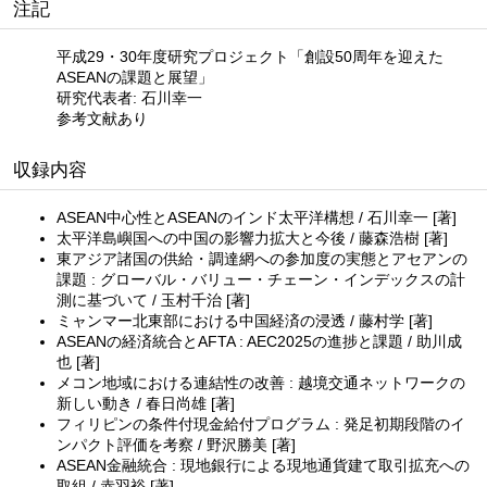
注記
平成29・30年度研究プロジェクト「創設50周年を迎えた
ASEANの課題と展望」
研究代表者: 石川幸一
参考文献あり
収録内容
ASEAN中心性とASEANのインド太平洋構想 / 石川幸一 [著]
太平洋島嶼国への中国の影響力拡大と今後 / 藤森浩樹 [著]
東アジア諸国の供給・調達網への参加度の実態とアセアンの
課題 : グローバル・バリュー・チェーン・インデックスの計
測に基づいて / 玉村千治 [著]
ミャンマー北東部における中国経済の浸透 / 藤村学 [著]
ASEANの経済統合とAFTA : AEC2025の進捗と課題 / 助川成
也 [著]
メコン地域における連結性の改善 : 越境交通ネットワークの
新しい動き / 春日尚雄 [著]
フィリピンの条件付現金給付プログラム : 発足初期段階のイ
ンパクト評価を考察 / 野沢勝美 [著]
ASEAN金融統合 : 現地銀行による現地通貨建て取引拡充への
取組 / 赤羽裕 [著]