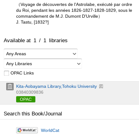
（Voyage de découvertes de l'Astrolabe, exécuté par ordre
du Roi, pendant les années 1826-1827-1828-1829, sous le
commandement de M.J. Dumont D'Urville）
J. Tastu, [1832?]
Available at
1
/
1
libraries
Any Areas
Any Libraries
OPAC Links
Kita-Aobayama Library,Tohoku University
図
03840309836
OPAC
Search this Book/Journal
WorldCat