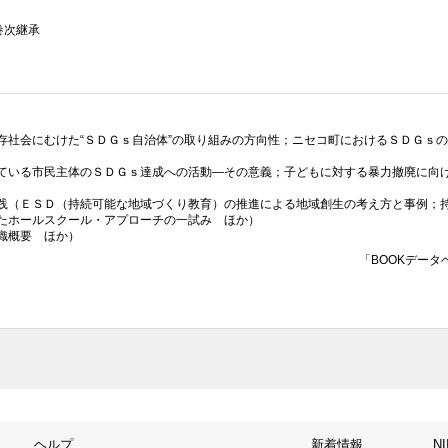
 巻次継承
存社会にむけた“ＳＤＧｓ自治体”の取り組みの方向性；ニセコ町におけるＳＤＧ
ている市民主体のＳＤＧｓ達成への活動—その意義；子どもに対する暴力撤廃に向
践（ＥＳＤ（持続可能な地域づくり教育）の推進による地域創生の考え方と事例；
たホールスクール・アプローチの一試み ほか）
織概要 ほか）
「BOOKデータ
ヘルプ
新着情報
N