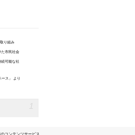
ｓの取り組み
けた市民社会
持続可能な社
ベース」 より
1
IIのコンテンツサービス