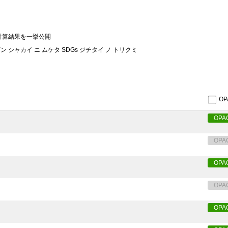
計算結果を一挙公開
 シャカイ ニ ムケタ SDGs ジチタイ ノ トリクミ
O
OPA
OPA
OPA
OPA
OPA