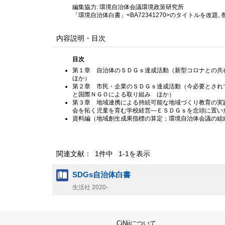
編集協力: 環境自治体会議環境政策研究所
「環境自治体白書」<BA72341270>のタイトルを改題,
内容説明・目次
目次
第１章 自治体のＳＤＧｓ達成活動（新型コロナとの共
ほか）
第２章 市民・企業のＳＤＧｓ達成活動（今必要とされ
と国際ＮＧＯによる取り組み ほか）
第３章 地域連携による持続可能な地域づくり教育の実
会を拓く児童を育む学校経営—ＥＳＤＧｓを念頭に置い
資料編（地域創生成果指標の算定；環境自治体会議の組
関連文献： 1件中 1-1を表示
SDGs自治体白書
生活社
2020-
CiNiiについて