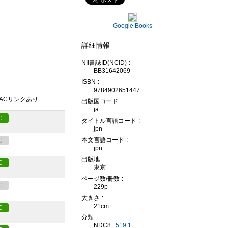
Google Books
詳細情報
NII書誌ID(NCID)
BB31642069
ISBN
9784902651447
PACリンクあり
出版国コード
ja
C
タイトル言語コード
jpn
本文言語コード
C
jpn
出版地
C
東京
ページ数/冊数
C
229p
大きさ
21cm
C
分類
NDC8 :
519.1