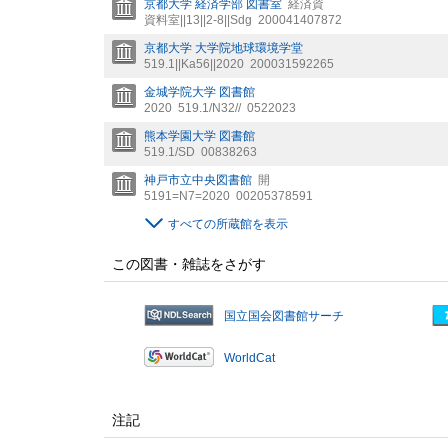
京都大学 経済学部 図書室
経済資
資料室||13||2-8||Sdg
200041407872
京都大学 大学院地球環境学堂
519.1||Ka56||2020
200031592265
金城学院大学 図書館
2020
519.1/N32//
0522023
熊本学園大学 図書館
519.1/SD
00838263
神戸市立中央図書館
開
5191=N7=2020
00205378591
すべての所蔵館を表示
この図書・雑誌をさがす
国立国会図書館サーチ
WorldCat
注記