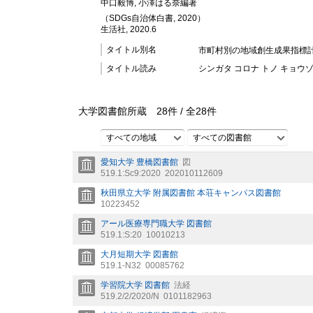
中口毅博, 小澤はる奈編著
（SDGs自治体白書, 2020）
生活社, 2020.6
タイトル別名
市町村別の地域創生成果指標
タイトル読み
シンガタ コロナ トノ キョウゾン
大学図書館所蔵
28
件 /
全
28
件
すべての地域
すべての図書館
愛知大学 豊橋図書館
図
519.1:Sc9:2020
202010112609
秋田県立大学 附属図書館 本荘キャンパス図書館
10223452
アール医療専門職大学 図書館
519.1:S:20
10010213
大月短期大学 図書館
519.1-N32
00085762
学習院大学 図書館
法経
519.2/2/2020/N
0101182963