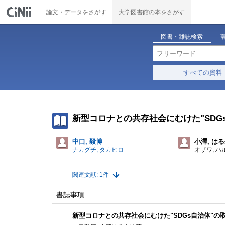
論文・データをさがす
大学図書館の本をさがす
図書・雑誌検索
すべての資料
新型コロナとの共存社会にむけた"SDG
中口, 毅博
小澤, は
ナカグチ, タカヒロ
オザワ, ハ
関連文献: 1件
書誌事項
新型コロナとの共存社会にむけた"SDGs自治体"の