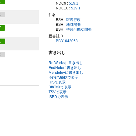
C
NDC9 :
519.1
NDC10 :
519.1
C
件名
BSH :
環境行政
BSH :
地域開発
C
BSH :
持続可能な開発
親書誌ID
BB31642058
C
書き出し
C
RefWorksに書き出し
EndNoteに書き出し
Mendeleyに書き出し
Refer/BibIXで表示
RISで表示
BibTeXで表示
TSVで表示
ISBDで表示