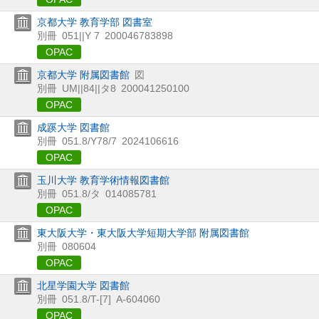
京都大学 教育学部 図書室
別冊
051||Y 7
200046783898
OPAC
京都大学 附属図書館
図
別冊
UM||84||タ8
200041250100
OPAC
成蹊大学 図書館
別冊
051.8/Y78/7
2024106616
OPAC
玉川大学 教育学術情報図書館
別冊
051.8/タ
014085781
OPAC
東大阪大学・東大阪大学短期大学部 附属図書館
別冊
080604
OPAC
北星学園大学 図書館
別冊
051.8/T-[7]
A-604060
OPAC