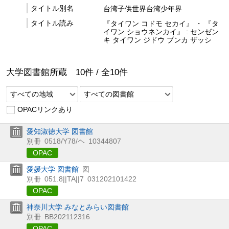
タイトル別名
台湾子供世界台湾少年界
タイトル読み
『タイワン コドモ セカイ』 ・ 『タ
イワン ショウネンカイ』 : センゼン
キ タイワン ジドウ ブンカ ザッシ
大学図書館所蔵
10
件 /
全
10
件
すべての地域
すべての図書館
OPACリンクあり
愛知淑徳大学 図書館
別冊
0518/Y78/ヘ
10344807
OPAC
愛媛大学 図書館
図
別冊
051.8||TA||7
031202101422
OPAC
神奈川大学 みなとみらい図書館
別冊
BB202112316
OPAC