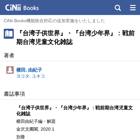
CiNii Books機能統合対応の追加実施をいたしました
『台湾子供世界』・『台湾少年界』 : 戦前
期台湾児童文化雑誌
著者
横田, 由紀子
ヨコタ, ユキコ
書誌事項
『台湾子供世界』・『台湾少年界』 : 戦前期台湾児童文
化雑誌
横田由紀子編・解題
金沢文圃閣, 2020.1
別冊