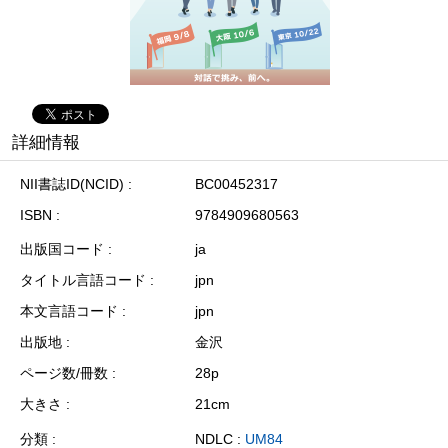
詳細情報
NII書誌ID(NCID)
BC00452317
ISBN
9784909680563
出版国コード
ja
タイトル言語コード
jpn
本文言語コード
jpn
出版地
金沢
ページ数/冊数
28p
大きさ
21cm
分類
NDLC :
UM84