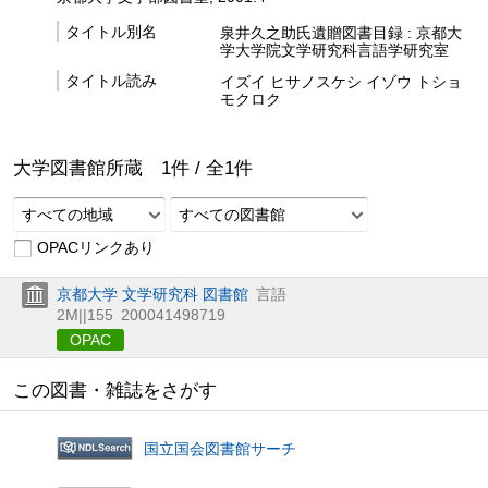
タイトル別名
泉井久之助氏遺贈図書目録 : 京都大
学大学院文学研究科言語学研究室
タイトル読み
イズイ ヒサノスケシ イゾウ トショ
モクロク
大学図書館所蔵
1
件 /
全
1
件
すべての地域
すべての図書館
OPACリンクあり
京都大学 文学研究科 図書館
言語
2M||155
200041498719
OPAC
この図書・雑誌をさがす
国立国会図書館サーチ