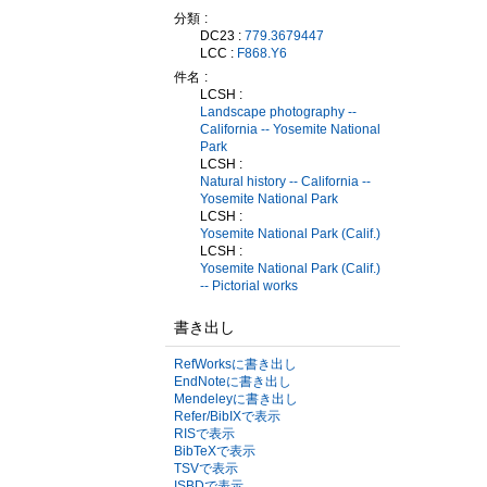
分類
DC23 :
779.3679447
LCC :
F868.Y6
件名
LCSH :
Landscape photography --
California -- Yosemite National
Park
LCSH :
Natural history -- California --
Yosemite National Park
LCSH :
Yosemite National Park (Calif.)
LCSH :
Yosemite National Park (Calif.)
-- Pictorial works
書き出し
RefWorksに書き出し
EndNoteに書き出し
Mendeleyに書き出し
Refer/BibIXで表示
RISで表示
BibTeXで表示
TSVで表示
ISBDで表示