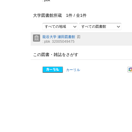
: pbk
大学図書館所蔵
1
件 /
全
1
件
すべての地域
すべての図書館
龍谷大学 瀬田図書館
図
: pbk
32005049475
この図書・雑誌をさがす
カーリル