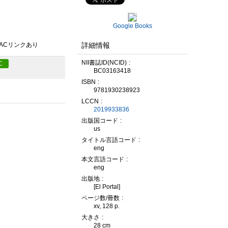
Google Books
詳細情報
PACリンクあり
NII書誌ID(NCID)
C
BC03163418
ISBN
9781930238923
LCCN
2019933836
出版国コード
us
タイトル言語コード
eng
本文言語コード
eng
出版地
[El Portal]
ページ数/冊数
xv, 128 p.
大きさ
28 cm