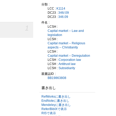
分類
LCC :
K1114
DC23 :
346/.09
DC23 :
346.09
件名
1
LCSH :
Capital market -- Law and
legislation
LCSH :
Capital market -- Religious
aspects -- Christianity
LCSH :
Capital market -- Deregulation
LCSH :
Corporation law
LCSH :
Antitrust law
LCSH :
Subsidiarity
親書誌ID
BB19863808
書き出し
RefWorksに書き出し
EndNoteに書き出し
Mendeleyに書き出し
Refer/BibIXで表示
RISで表示