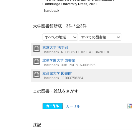
Cambridge University Press, 2021
: hardback
大学図書館所蔵
3
件 /
全
3
件
すべての地域
すべての図書館
東京大学 法学部
: hardback
N00:C891:C021
4113620118
北星学園大学 図書館
: hardback
338.15/Ch
A-606295
立命館大学 図書館
: hardback
11003756384
この図書・雑誌をさがす
カーリル
注記