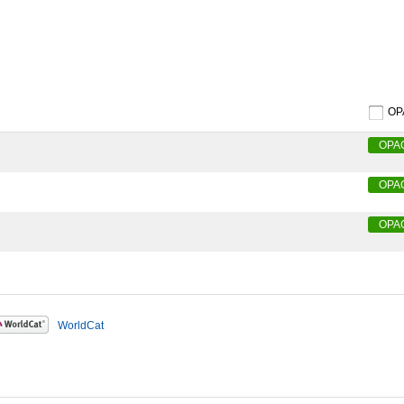
O
OPA
OPA
OPA
WorldCat