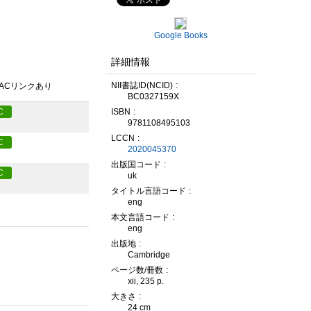
Google Books
詳細情報
NII書誌ID(NCID)
PACリンクあり
BC0327159X
ISBN
C
9781108495103
LCCN
C
2020045370
出版国コード
C
uk
タイトル言語コード
eng
本文言語コード
eng
出版地
Cambridge
ページ数/冊数
xii, 235 p.
大きさ
24 cm