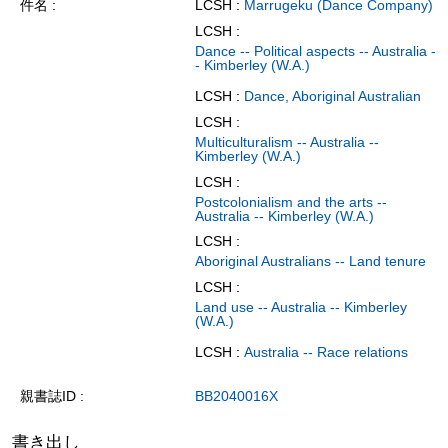
件名
LCSH :
Marrugeku (Dance Company)
LCSH :
Dance -- Political aspects -- Australia -
- Kimberley (W.A.)
LCSH :
Dance, Aboriginal Australian
LCSH :
Multiculturalism -- Australia --
Kimberley (W.A.)
LCSH :
Postcolonialism and the arts --
Australia -- Kimberley (W.A.)
LCSH :
Aboriginal Australians -- Land tenure
LCSH :
Land use -- Australia -- Kimberley
(W.A.)
LCSH :
Australia -- Race relations
親書誌ID
BB2040016X
書き出し