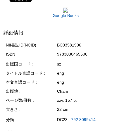
Google Books
詳細情報
NII書誌ID(NCID)
BC03581906
ISBN
9783030465506
出版国コード
sz
タイトル言語コード
eng
本文言語コード
eng
出版地
Cham
ページ数/冊数
xxv, 157 p.
大きさ
22 cm
分類
DC23 :
792.8099414