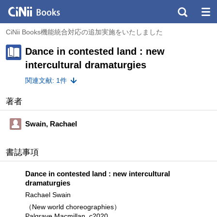
CiNii Books機能統合対応の追加実施をいたしました
Dance in contested land : new
intercultural dramaturgies
関連文献: 1件
著者
Swain, Rachael
書誌事項
Dance in contested land : new intercultural
dramaturgies
Rachael Swain
（New world choreographies）
Palgrave Macmillan, c2020