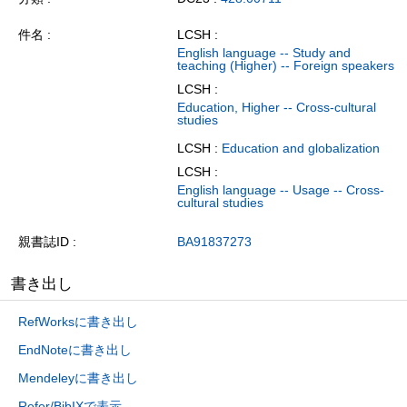
件名
LCSH :
English language -- Study and
teaching (Higher) -- Foreign speakers
LCSH :
Education, Higher -- Cross-cultural
studies
LCSH :
Education and globalization
LCSH :
English language -- Usage -- Cross-
cultural studies
親書誌ID
BA91837273
書き出し
RefWorksに書き出し
EndNoteに書き出し
Mendeleyに書き出し
Refer/BibIXで表示