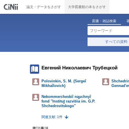
論文・データをさがす
大学図書館の本をさがす
図書・雑誌検索
すべての資料
Евгений Николаевич Трубецкой
Polovinkin, S. M. (Sergeĭ
Shchedrina
Mikhaĭlovich)
Gennadʹe
Nekommercheskiĭ nauchnyĭ
fond "Institut razvitii︠a︡ im. G.P.
Shchedrovit︠s︡kogo"
関連文献: 1件
書誌事項