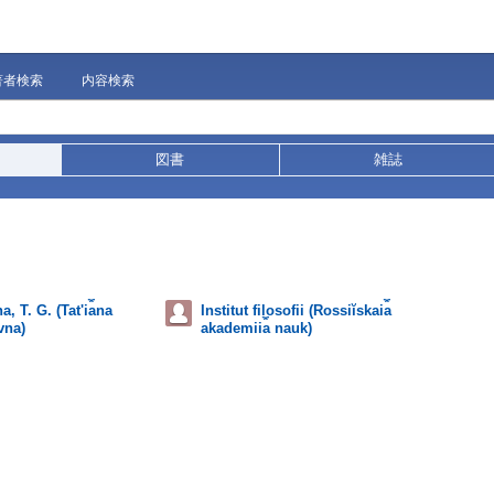
著者検索
内容検索
図書
雑誌
, T. G. (Tatʹi︠a︡na
Institut filosofii (Rossiĭskai︠a︡
vna)
akademii︠a︡ nauk)