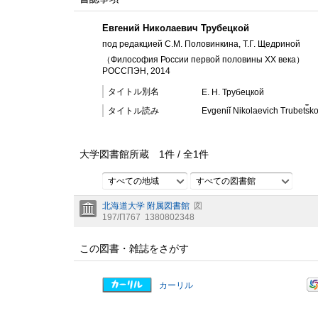
Евгений Николаевич Трубецкой
под редакцией С.М. Половинкина, Т.Г. Щедриной
（Философия России первой половины XX века）
РОССПЭН, 2014
タイトル別名
Е. Н. Трубецкой
タイトル読み
Evgeniĭ Nikolaevich Trubet︠s︡ko
大学図書館所蔵
1
件 /
全
1
件
すべての地域
すべての図書館
北海道大学 附属図書館
図
197/П767
1380802348
この図書・雑誌をさがす
カーリル