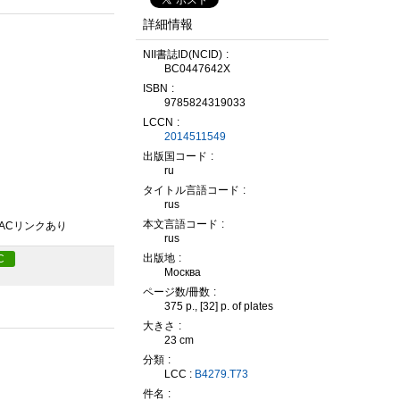
詳細情報
NII書誌ID(NCID)
BC0447642X
ISBN
9785824319033
LCCN
2014511549
出版国コード
ru
タイトル言語コード
rus
本文言語コード
PACリンクあり
rus
出版地
C
Москва
ページ数/冊数
375 p., [32] p. of plates
大きさ
23 cm
分類
LCC :
B4279.T73
件名