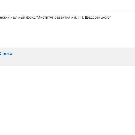
ческий научный фонд "Институт развития им. Г.П. Щедровицкого"
 века