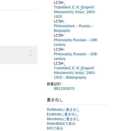
LCSH :
Trubet︠s︡koĭ, E. N. (Evgeniĭ
Nikolaevich), kni︠a︡zʹ, 1863-
1920
LCSH :
Philosophers -- Russia --
Biography
LCSH :
Philosophy, Russian -- 19th
century
LCSH :
1
Philosophy, Russian -- 20th
century
LCSH :
Trubet︠s︡koĭ, E. N. (Evgeniĭ
Nikolaevich), kni︠a︡zʹ, 1863-
1920 -- Bibliography
親書誌ID
BB11503070
書き出し
RefWorksに書き出し
EndNoteに書き出し
Mendeleyに書き出し
Refer/BibIXで表示
RISで表示