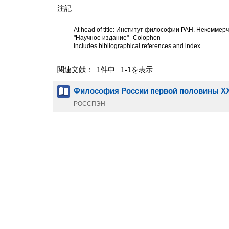
注記
At head of title: Институт философии РАН. Некоммер
"Научное издание"--Colophon
Includes bibliographical references and index
関連文献： 1件中 1-1を表示
Философия России первой половины XX
РОССПЭН