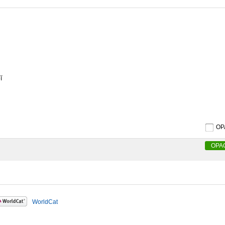
ĭ
O
OPA
WorldCat