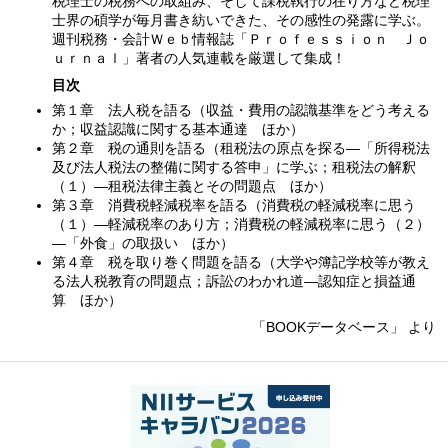
税理士の税務への取組み、そして課税執行の在り方など税理
士界の碩学が毎月書き紡いできた、その感性の発露に学ぶ。
週刊税務・会計Ｗｅｂ情報誌「Ｐｒｏｆｅｓｓｉｏｎ Ｊｏ
ｕｒｎａｌ」著者の人気連載を厳選して集成！
目次
第１章 法人税を語る（収益・費用の認識基準をどう考える
か；収益認識に関する基本通達 ほか）
第２章 税の通則を語る（租税法の原点を探る—「所得税法
及び法人税法の整備に関する答申」に学ぶ；租税法の解釈
（１）—租税法律主義とその問題点 ほか）
第３章 消費税軽減税率を語る（消費税の軽減税率に思う
（１）—軽減税率のあり方；消費税の軽減税率に思う（２）
—「外食」の取扱い ほか）
第４章 税を取り巻く問題を語る（大学や簿記学校等が教え
る法人税教育の問題点；訴訟のわかれ道—認知症と損益通
算 ほか）
「BOOKデータベース」 より