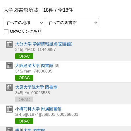
大学図書館所蔵
18
件 /
全
18
件
すべての地域
すべての図書館
OPACリンクあり
大分大学 学術情報拠点(図書館)
345||YM10
11440887
OPAC
大阪経済大学 図書館
図
345/Yam
74000895
OPAC
大原大学院大学 図書室
345||Ya
00023588
OPAC
小樽商科大学 附属図書館
S 4.5||01874||368501
000368501
OPAC
香川大学 図書館