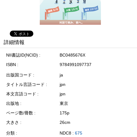
詳細情報
NII書誌ID(NCID)
BC0485676X
ISBN
9784991097737
出版国コード
ja
タイトル言語コード
jpn
本文言語コード
jpn
出版地
東京
ページ数/冊数
175p
大きさ
26cm
分類
NDC8 :
675