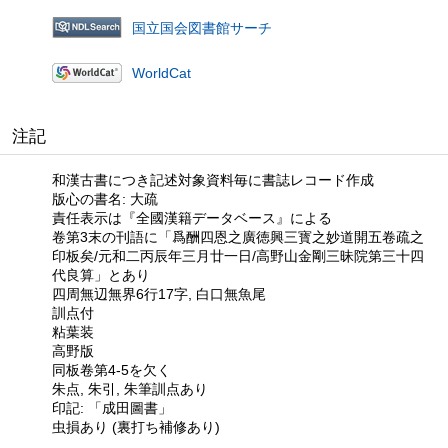
国立国会図書館サーチ
WorldCat
注記
和漢古書につき記述対象資料毎に書誌レコード作成
版心の書名: 大疏
責任表示は『全國漢籍データベース』による
卷第3末の刊語に「爲酬四恩之廣徳興三寳之妙道開五卷疏之
印板矣/元和二丙辰年三月廿一日/高野山金剛三昧院第三十四
代良算」とあり
四周無辺無界6行17字, 白口無魚尾
訓点付
粘葉装
高野版
同板卷第4-5を欠く
朱点, 朱引, 朱筆訓点あり
印記: 「成田圖書」
虫損あり (裏打ち補修あり)