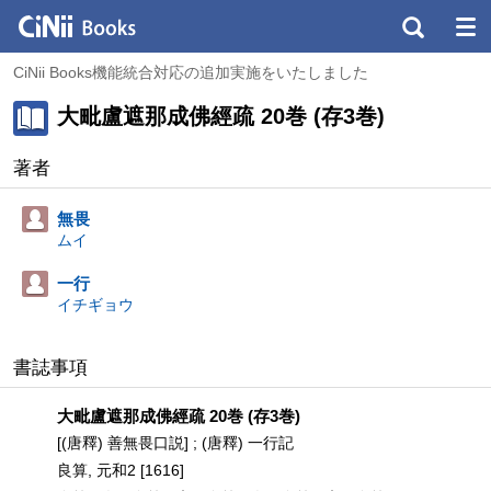
CiNii Books機能統合対応の追加実施をいたしました
大毗盧遮那成佛經疏 20巻 (存3巻)
著者
無畏
ムイ
一行
イチギョウ
書誌事項
大毗盧遮那成佛經疏 20巻 (存3巻)
[(唐釋) 善無畏口説] ; (唐釋) 一行記
良算, 元和2 [1616]