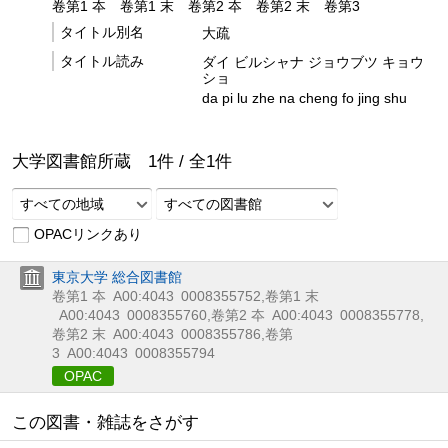
卷第1 夲
卷第1 末
卷第2 夲
卷第2 末
卷第3
タイトル別名
大疏
タイトル読み
ダイ ビルシャナ ジョウブツ キョウ
ショ
da pi lu zhe na cheng fo jing shu
大学図書館所蔵
1
件 /
全
1
件
すべての地域
すべての図書館
OPACリンクあり
東京大学 総合図書館
卷第1 夲
A00:4043
0008355752
,
卷第1 末
A00:4043
0008355760
,
卷第2 夲
A00:4043
0008355778
,
卷第2 末
A00:4043
0008355786
,
卷第
3
A00:4043
0008355794
OPAC
この図書・雑誌をさがす