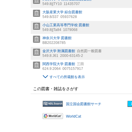
549.8||TY10
11435707
大阪産業大学 綜合図書館
549.8/337
05937628
小山工業高等専門学校 図書館
549.8||Ta84
1079068
神奈川大学 図書館
BB202208785
金沢大学 附属図書館
自然図一般図書
549.8:J61
2000-63145-2
関西学院大学 図書館
三田
624.9:2064
0075157917
すべての所蔵館を表示
この図書・雑誌をさがす
国立国会図書館サーチ
WorldCat