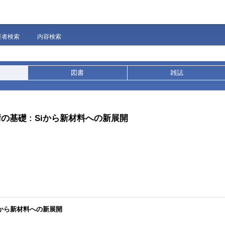
著者検索
内容検索
図書
雑誌
基礎 : Siから新材料への新展開
iから新材料への新展開