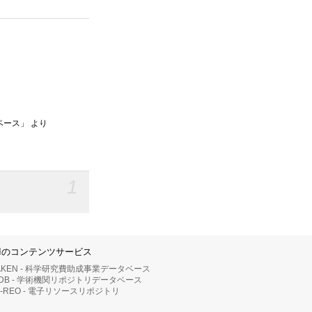
ベース」 より
1
IIのコンテンツサービス
AKEN - 科学研究費助成事業データベース
RDB - 学術機関リポジトリデータベース
II-REO - 電子リソースリポジトリ