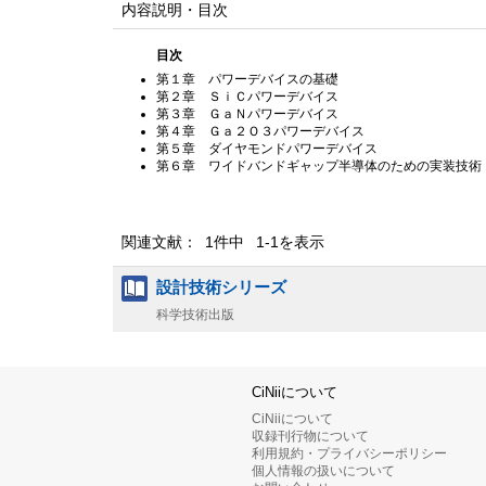
内容説明・目次
目次
第１章 パワーデバイスの基礎
第２章 ＳｉＣパワーデバイス
第３章 ＧａＮパワーデバイス
第４章 Ｇａ２Ｏ３パワーデバイス
第５章 ダイヤモンドパワーデバイス
第６章 ワイドバンドギャップ半導体のための実装技術
関連文献： 1件中 1-1を表示
設計技術シリーズ
科学技術出版
CiNiiについて
CiNiiについて
収録刊行物について
利用規約・プライバシーポリシー
個人情報の扱いについて