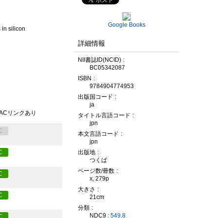
Google Books
in silicon
詳細情報
NII書誌ID(NCID)
BC05342087
ISBN
9784904774953
出版国コード
ja
PACリンクあり
タイトル言語コード
jpn
C
本文言語コード
jpn
出版地
C
つくば
ページ数/冊数
C
x, 279p
大きさ
C
21cm
分類
NDC9 :
549.8
C