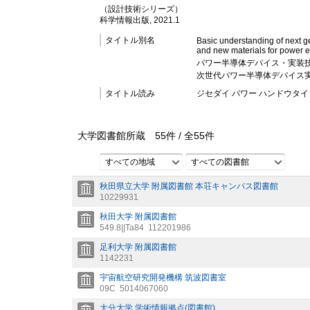
（設計技術シリーズ）
科学情報出版, 2021.1
タイトル別名
Basic understanding of next g
and new materials for power e
パワー半導体デバイス・実装技術
次世代パワー半導体デバイス
タイトル読み
ジセダイ パワー ハンドウタイ 
大学図書館所蔵
55
件 /
全
55
件
すべての地域
すべての図書館
秋田県立大学 附属図書館 本荘キャンパス図書館
10229931
秋田大学 附属図書館
549.8||Ta84
112201986
足利大学 附属図書館
1142231
宇宙航空研究開発機構 筑波図書室
09C
5014067060
大分大学 学術情報拠点(図書館)