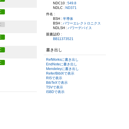
NDC10 :
549.8
NDLC :
ND371
C
件名
BSH :
半導体
BSH :
パワーエレクトロニクス
C
NDLSH :
パワーデバイス
親書誌ID
C
BB11373521
書き出し
C
RefWorksに書き出し
C
EndNoteに書き出し
Mendeleyに書き出し
Refer/BibIXで表示
RISで表示
BibTeXで表示
TSVで表示
ISBDで表示