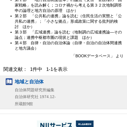
家戦略」を読み解く；コロナ禍から考える第３２次地制調答
申の論理と地方自治の原理 ほか）
第２部 「公共私の連携」論を読む（住民生活の実態と「公
共私の連携」；「小さな拠点」形成政策に関する批判的検
討 ほか）
第３部 「広域連携」論を読む（地制調の広域連携論—その
論点；連携中枢都市圏の現状と課題 ほか）
第４部 自律・自治の自治体論（自律・自治の自治体間連携
と地方議会）
「BOOKデータベース」 より
関連文献： 1件中 1-1を表示
地域と自治体
自治体問題研究所編集
自治体研究社
1974.12-
所蔵館9館