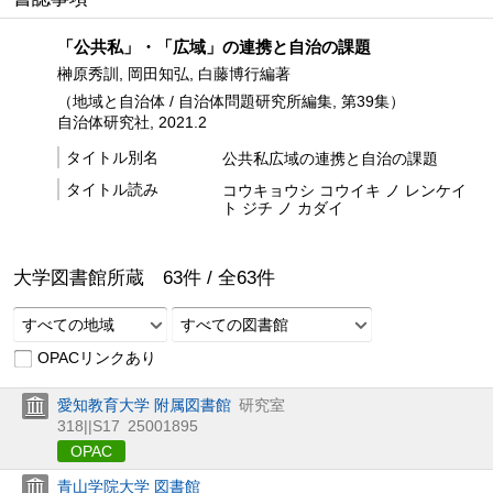
「公共私」・「広域」の連携と自治の課題
榊原秀訓, 岡田知弘, 白藤博行編著
（地域と自治体 / 自治体問題研究所編集, 第39集）
自治体研究社, 2021.2
タイトル別名
公共私広域の連携と自治の課題
タイトル読み
コウキョウシ コウイキ ノ レンケイ
ト ジチ ノ カダイ
大学図書館所蔵
63
件 /
全
63
件
すべての地域
すべての図書館
OPACリンクあり
愛知教育大学 附属図書館
研究室
318||S17
25001895
OPAC
青山学院大学 図書館