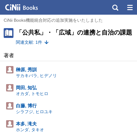
CiNii Books機能統合対応の追加実施をいたしました
「公共私」・「広域」の連携と自治の課題
関連文献: 1件
著者
榊原, 秀訓
サカキバラ, ヒデノリ
岡田, 知弘
オカダ, トモヒロ
白藤, 博行
シラフジ, ヒロユキ
本多, 滝夫
ホンダ, タキオ