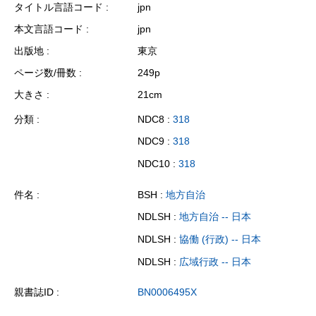
タイトル言語コード
jpn
本文言語コード
jpn
出版地
東京
ページ数/冊数
249p
大きさ
21cm
分類
NDC8 :
318
NDC9 :
318
NDC10 :
318
件名
BSH :
地方自治
NDLSH :
地方自治 -- 日本
NDLSH :
協働 (行政) -- 日本
NDLSH :
広域行政 -- 日本
親書誌ID
BN0006495X