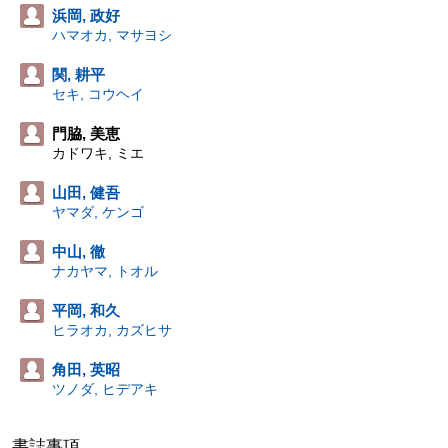
浜岡, 政好
ハマオカ, マサヨシ
関, 耕平
セキ, コウヘイ
門脇, 美恵
カドワキ, ミエ
山田, 健吾
ヤマダ, ケンゴ
中山, 徹
ナカヤマ, トオル
平岡, 和久
ヒラオカ, カズヒサ
角田, 英昭
ツノダ, ヒデアキ
書誌事項