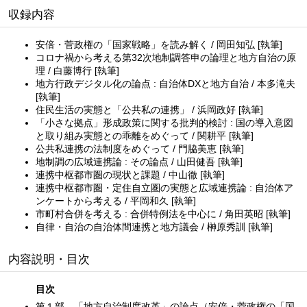
収録内容
安倍・菅政権の「国家戦略」を読み解く / 岡田知弘 [執筆]
コロナ禍から考える第32次地制調答申の論理と地方自治の原
理 / 白藤博行 [執筆]
地方行政デジタル化の論点 : 自治体DXと地方自治 / 本多滝夫
[執筆]
住民生活の実態と「公共私の連携」 / 浜岡政好 [執筆]
「小さな拠点」形成政策に関する批判的検討 : 国の導入意図
と取り組み実態との乖離をめぐって / 関耕平 [執筆]
公共私連携の法制度をめぐって / 門脇美恵 [執筆]
地制調の広域連携論 : その論点 / 山田健吾 [執筆]
連携中枢都市圏の現状と課題 / 中山徹 [執筆]
連携中枢都市圏・定住自立圏の実態と広域連携論 : 自治体ア
ンケートから考える / 平岡和久 [執筆]
市町村合併を考える : 合併特例法を中心に / 角田英昭 [執筆]
自律・自治の自治体間連携と地方議会 / 榊原秀訓 [執筆]
内容説明・目次
目次
第１部 「地方自治制度改革」の論点（安倍・菅政権の「国