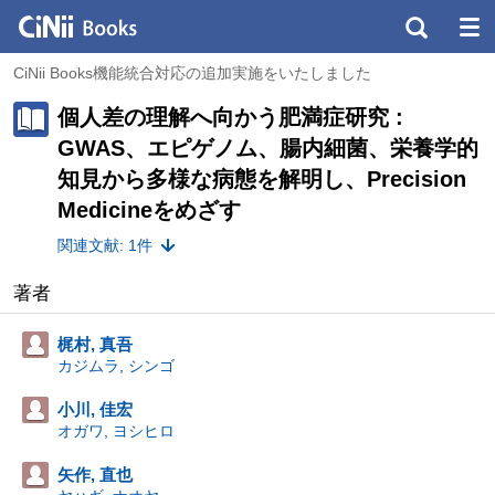
CiNii Books機能統合対応の追加実施をいたしました
個人差の理解へ向かう肥満症研究 :
GWAS、エピゲノム、腸内細菌、栄養学的
知見から多様な病態を解明し、Precision
Medicineをめざす
関連文献: 1件
著者
梶村, 真吾
カジムラ, シンゴ
小川, 佳宏
オガワ, ヨシヒロ
矢作, 直也