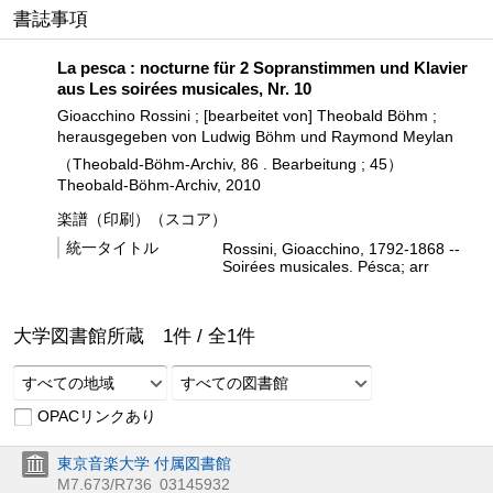
書誌事項
La pesca : nocturne für 2 Sopranstimmen und Klavier
aus Les soirées musicales, Nr. 10
Gioacchino Rossini ; [bearbeitet von] Theobald Böhm ;
herausgegeben von Ludwig Böhm und Raymond Meylan
（Theobald-Böhm-Archiv, 86 . Bearbeitung ; 45）
Theobald-Böhm-Archiv, 2010
楽譜（印刷）（スコア）
統一タイトル
Rossini, Gioacchino, 1792-1868 --
Soirées musicales. Pésca; arr
大学図書館所蔵
1
件 /
全
1
件
すべての地域
すべての図書館
OPACリンクあり
東京音楽大学 付属図書館
M7.673/R736
03145932