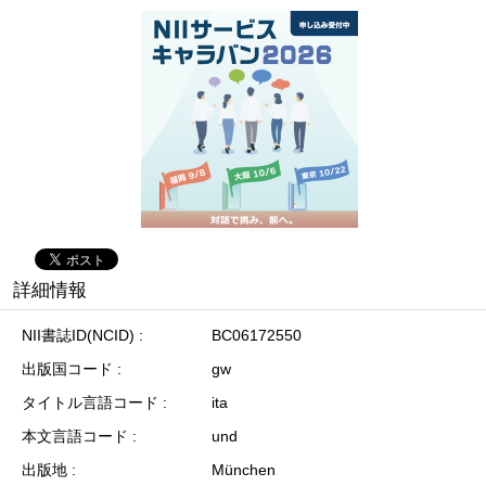
詳細情報
NII書誌ID(NCID)
BC06172550
出版国コード
gw
タイトル言語コード
ita
本文言語コード
und
出版地
München