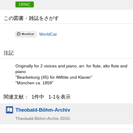
OPAC
この図書・雑誌をさがす
WorldCat
注記
Originally for 2 vioices and piano; arr. for flute, alto flute and
piano
"Bearbeitung (45) für Altflöte und Klavier"
"München ca. 1858"
関連文献： 1件中 1-1を表示
Theobald-Böhm-Archiv
Theobald-Böhm-Archiv
2010-