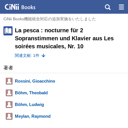
CiNii Books機能統合対応の追加実施をいたしました
La pesca : nocturne für 2
Sopranstimmen und Klavier aus Les
soirées musicales, Nr. 10
関連文献: 1件
著者
Rossini, Gioacchino
Böhm, Theobald
Böhm, Ludwig
Meylan, Raymond