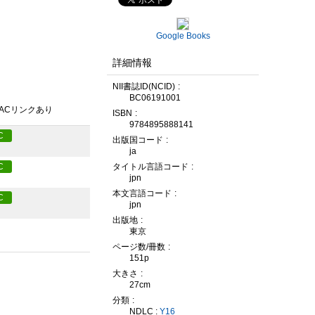
Google Books
詳細情報
NII書誌ID(NCID)
BC06191001
PACリンクあり
ISBN
9784895888141
C
出版国コード
ja
C
タイトル言語コード
jpn
本文言語コード
C
jpn
出版地
東京
ページ数/冊数
151p
大きさ
27cm
分類
NDLC :
Y16