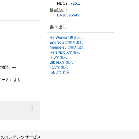
NDC9 :
726.1
親書誌ID
BA36395549
書き出し
RefWorksに書き出し
EndNoteに書き出し
Mendeleyに書き出し
Refer/BibIXで表示
RISで表示
BibTeXで表示
な物語。—
TSVで表示
ISBDで表示
ベース」 より
1
IIのコンテンツサービス