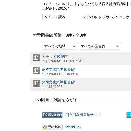
（ミキハウスの本, . ますむらひろし版宮沢賢治童話集||マ
三起商行, 2015.7
タイトル読み
オツベル ト ゾウ ; ケンジュ
大学図書館所蔵
3
件 /
全
3
件
すべての地域
すべての図書館
岩手大学 図書館
726.1:Ma68
0013207246
熊本学園大学 図書館
913.6/MI89
00848974
大東文化大学 図書館
1114587206
この図書・雑誌をさがす
国立国会図書館サーチ
WorldCat