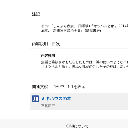
注記
初出: 「しんぶん赤旗」 日曜版 (「オツベルと象」 2014年
底本: 『新修宮沢賢治全集』 (筑摩書房)
内容説明・目次
内容説明
無垢と強欲さがもたらしたものは…神の使いのような白
「オツベルと象」。無垢な魂がのこしたその林は、深い
関連文献： 1件中 1-1を表示
ミキハウスの本
三起商行
CiNiiについて