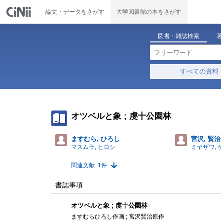
論文・データをさがす
大学図書館の本をさがす
図書・雑誌検索
すべての資料
オツベルと象 ; 虔十公園林
ますむら, ひろし
宮沢, 賢治
マスムラ, ヒロシ
ミヤザワ, 
関連文献: 1件
書誌事項
オツベルと象 ; 虔十公園林
ますむらひろし作画 ; 宮沢賢治原作