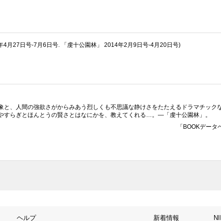
4月27日号-7月6日号. 「虔十公園林」 2014年2月9日号-4月20日号)
象と、人間の強欲さがからみあう烈しくも不思議な静けさをたたえるドラマチック
やすらぎとほんとうの賢さとはなにかを、教えてくれる…。—「虔十公園林」。
「BOOKデータ
ヘルプ
新着情報
N