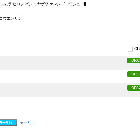
スムラ ヒロシ バン ミヤザワ ケンジ ドウワシュウ||）
ウ コウエンリン
O
OPA
OPA
OPA
カーリル