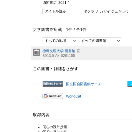
徳間書店, 2021.4
タイトル読み
ボクラ ノ カガイ ジュギョウ
大学図書館所蔵
1
件 /
全
1
件
すべての地域
すべての図書館
徳島文理大学 図書館
図
B913.6-Ak
0291155
この図書・雑誌をさがす
国立国会図書館サーチ
WorldCat
収録内容
僕らの課外授業
何でも屋は大忙し