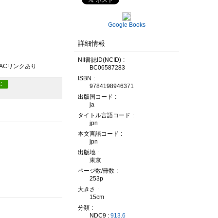
Google Books
詳細情報
NII書誌ID(NCID)
PACリンクあり
BC06587283
ISBN
C
9784198946371
出版国コード
ja
タイトル言語コード
jpn
本文言語コード
jpn
出版地
東京
ページ数/冊数
253p
大きさ
15cm
分類
NDC9 :
913.6