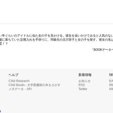
い年ぐらいのアイドルに似た女の子を見かける。彼女を追いかけてみると人気のな
場に落ちていた定期入れを手掛りに、同級生の北川容子と女の子を探す。彼女の名
霊！？
「BOOKデータ
ヘルプ
新着情報
N
CiNii Research
お知らせ
K
CiNii Books - 大学図書館の本をさがす
RSS
I
メタデータ・API
Twitter
N