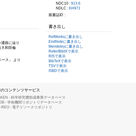
NDC10 :
913.6
NDLC :
KH971
親書誌ID
書き出し
RefWorksに書き出し
EndNoteに書き出し
い通路に辿り
Mendeleyに書き出し
は大和田倫
Refer/BibIXで表示
RISで表示
ベース」 より
BibTeXで表示
TSVで表示
ISBDで表示
IIのコンテンツサービス
AKEN - 科学研究費助成事業データベース
RDB - 学術機関リポジトリデータベース
II-REO - 電子リソースリポジトリ