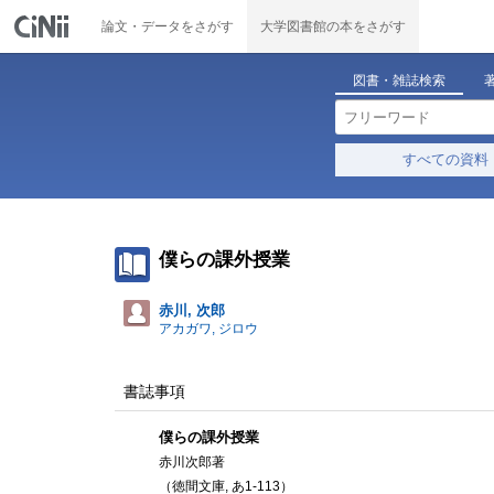
論文・データをさがす
大学図書館の本をさがす
図書・雑誌検索
すべての資料
僕らの課外授業
赤川, 次郎
アカガワ, ジロウ
書誌事項
僕らの課外授業
赤川次郎著
（徳間文庫, あ1-113）