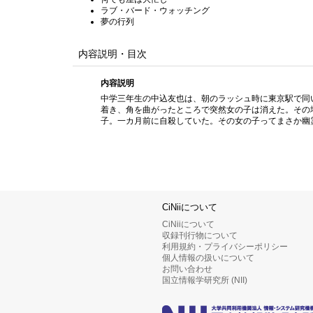
ラブ・バード・ウォッチング
夢の行列
内容説明・目次
内容説明
中学三年生の中込友也は、朝のラッシュ時に東京駅で同
着き、角を曲がったところで突然女の子は消えた。その
子。一カ月前に自殺していた。その女の子ってまさか幽
CiNiiについて
CiNiiについて
収録刊行物について
利用規約・プライバシーポリシー
個人情報の扱いについて
お問い合わせ
国立情報学研究所 (NII)