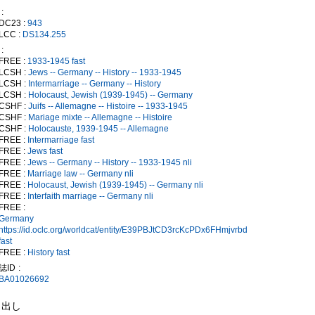
DC23 :
943
LCC :
DS134.255
FREE :
1933-1945 fast
LCSH :
Jews -- Germany -- History -- 1933-1945
LCSH :
Intermarriage -- Germany -- History
LCSH :
Holocaust, Jewish (1939-1945) -- Germany
CSHF :
Juifs -- Allemagne -- Histoire -- 1933-1945
CSHF :
Mariage mixte -- Allemagne -- Histoire
CSHF :
Holocauste, 1939-1945 -- Allemagne
FREE :
Intermarriage fast
FREE :
Jews fast
FREE :
Jews -- Germany -- History -- 1933-1945 nli
FREE :
Marriage law -- Germany nli
FREE :
Holocaust, Jewish (1939-1945) -- Germany nli
FREE :
Interfaith marriage -- Germany nli
FREE :
Germany
https://id.oclc.org/worldcat/entity/E39PBJtCD3rcKcPDx6FHmjvrbd
fast
FREE :
History fast
誌ID
BA01026692
き出し