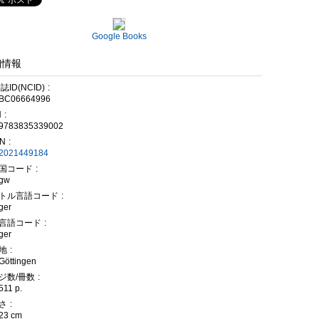
Google Books
細情報
書誌ID(NCID)
BC06664996
N
9783835339002
N
2021449184
国コード
gw
トル言語コード
ger
言語コード
ger
地
Göttingen
ジ数/冊数
511 p.
さ
23 cm