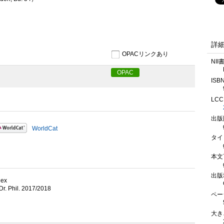
詳
OPACリンクあり
NII
OPAC
ISB
LCC
出版
WorldCat
タイ
本文
出版
dex
Dr. Phil. 2017/2018
ペー
大き