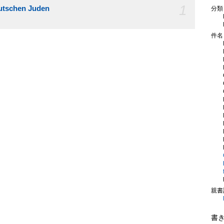
1
eutschen Juden
分類
件名
親書
書