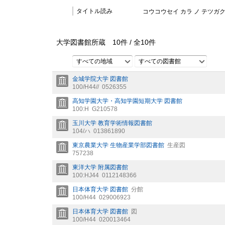
タイトル読み
コウコウセイ カラ ノ テツガク 
大学図書館所蔵
10
件 /
全
10
件
すべての地域
すべての図書館
金城学院大学 図書館
100/H44//
0526355
高知学園大学・高知学園短期大学 図書館
100:H
G210578
玉川大学 教育学術情報図書館
104/ハ
013861890
東京農業大学 生物産業学部図書館
生産図
757238
東洋大学 附属図書館
100:HJ44
0112148366
日本体育大学 図書館
分館
100/H44
029006923
日本体育大学 図書館
図
100/H44
020013464