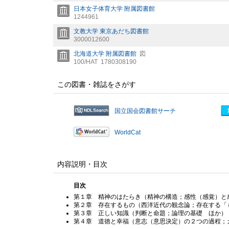
日本女子体育大学 附属図書館
1244961
文教大学 東京あだち図書館
3000012600
北海道大学 附属図書館
図
100/HAT
1780308190
この図書・雑誌をさがす
国立国会図書館サーチ
WorldCat
内容説明・目次
目次
第１章 精神のはたらき（精神の構造；感性（感覚）と
第２章 存在するもの（西洋近代の観念論；存在する「
第３章 正しい知識（判断と命題；論理の基礎 ほか）
第４章 道徳と幸福（意志（意思決定）の２つの過程；