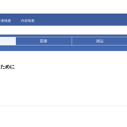
著者検索
内容検索
図書
雑誌
るために