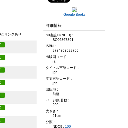
Google Books
詳細情報
PACリンクあり
NII書誌ID(NCID)
BC06867891
C
ISBN
9784863522756
出版国コード
C
ja
タイトル言語コード
C
jpn
本文言語コード
C
jpn
出版地
前橋
C
ページ数/冊数
209p
C
大きさ
21cm
C
分類
NDC9 :
100