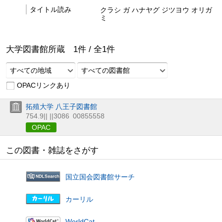
タイトル読み
クラシ ガ ハナヤグ ジツヨウ オリガ
ミ
大学図書館所蔵
1
件 /
全
1
件
すべての地域
すべての図書館
OPACリンクあり
拓殖大学 八王子図書館
754.9|| ||3086
00855558
OPAC
この図書・雑誌をさがす
国立国会図書館サーチ
カーリル
WorldCat