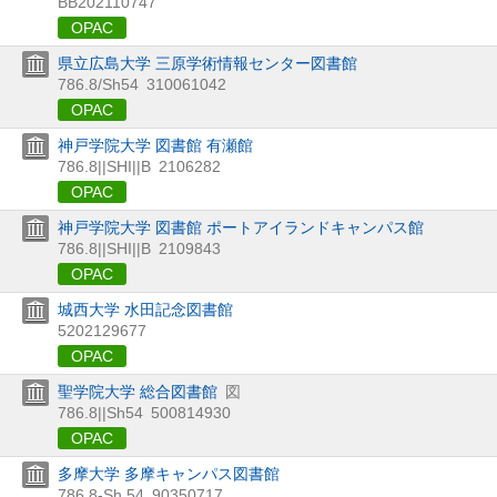
BB202110747
OPAC
県立広島大学 三原学術情報センター図書館
786.8/Sh54
310061042
OPAC
神戸学院大学 図書館 有瀬館
786.8||SHI||B
2106282
OPAC
神戸学院大学 図書館 ポートアイランドキャンパス館
786.8||SHI||B
2109843
OPAC
城西大学 水田記念図書館
5202129677
OPAC
聖学院大学 総合図書館
図
786.8||Sh54
500814930
OPAC
多摩大学 多摩キャンパス図書館
786.8-Sh 54
90350717