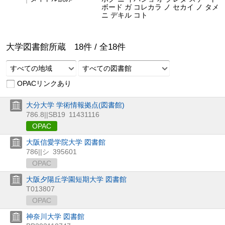
ボード ガ コレカラ ノ セカイ ノ タメ
ニ デキル コト
大学図書館所蔵
18
件 /
全
18
件
すべての地域
すべての図書館
OPACリンクあり
大分大学 学術情報拠点(図書館)
786.8||SB19
11431116
OPAC
大阪信愛学院大学 図書館
786||シ
395601
OPAC
大阪夕陽丘学園短期大学 図書館
T013807
OPAC
神奈川大学 図書館