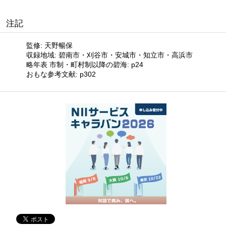
注記
監修: 天野暢保
収録地域: 碧南市・刈谷市・安城市・知立市・高浜市
略年表 市制・町村制以降の碧海: p24
おもな参考文献: p302