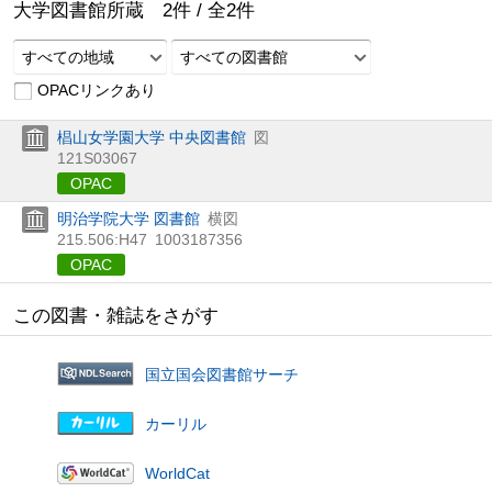
大学図書館所蔵
2
件 /
全
2
件
すべての地域
すべての図書館
OPACリンクあり
椙山女学園大学 中央図書館
図
121S03067
OPAC
明治学院大学 図書館
横図
215.506:H47
1003187356
OPAC
この図書・雑誌をさがす
国立国会図書館サーチ
カーリル
WorldCat