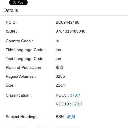
Details
NCID
BC09442480
ISBN
9784319489848
Country Code
ja
Title Language Code
jpn
Text Language Code
jpn
Place of Publication
東京
Pages/Volumes
328p
Size
21cm
Classification
NDC9 :
373.7
NDC10 :
373.7
Subject Headings
BSH :
教員