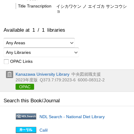
Title Transcription
イシカワケン ノ エイゴカ サンコウシ
ョ
Available at
1
/
1
libraries
Any Areas
Any Libraries
OPAC Links
Kanazawa University Library
中央図就職支援
2023年度版
Q373.7:I79:2023-6
6000-08312-2
OPAC
Search this Book/Journal
NDL Search - National Diet Library
Calil