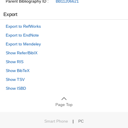
Parent Bibliography ID
BB11206621
Export
Export to RefWorks
Export to EndNote
Export to Mendeley
Show Refer/BibIX
Show RIS
Show BibTeX
Show TSV
Show ISBD
Page Top
Smart Phone
|
PC