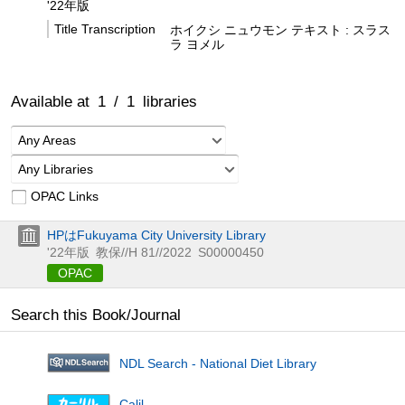
'22年版
Title Transcription
ホイクシ ニュウモン テキスト : スラス
ラ ヨメル
Available at
1
/
1
libraries
Any Areas
Any Libraries
OPAC Links
HPはFukuyama City University Library
'22年版
教保//H 81//2022
S00000450
OPAC
Search this Book/Journal
NDL Search - National Diet Library
Calil