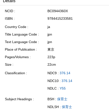
Details
NCID
BC0944360X
ISBN
9784415233581
Country Code
ja
Title Language Code
jpn
Text Language Code
jpn
Place of Publication
東京
Pages/Volumes
223p
Size
22cm
Classification
NDC9 :
376.14
NDC10 :
376.14
NDLC :
Y55
Subject Headings
BSH :
保育士
NDLSH :
保育士