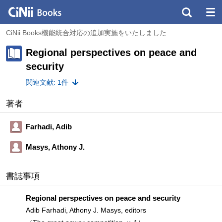
CiNii Books機能統合対応の追加実施をいたしました
Regional perspectives on peace and
security
関連文献: 1件
著者
Farhadi, Adib
Masys, Athony J.
書誌事項
Regional perspectives on peace and security
Adib Farhadi, Athony J. Masys, editors