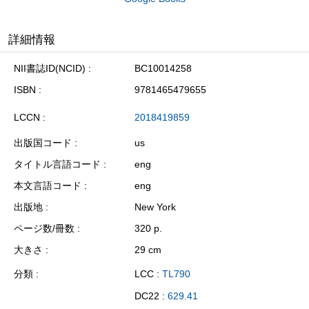
詳細情報
NII書誌ID(NCID)
BC10014258
ISBN
9781465479655
LCCN
2018419859
出版国コード
us
タイトル言語コード
eng
本文言語コード
eng
出版地
New York
ページ数/冊数
320 p.
大きさ
29 cm
分類
LCC :
TL790
DC22 :
629.41