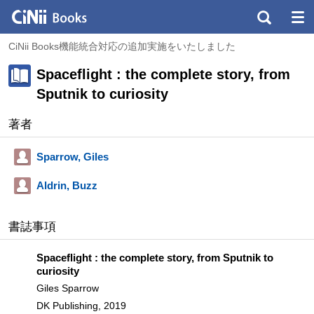
CiNii Books機能統合対応の追加実施をいたしました
Spaceflight : the complete story, from
Sputnik to curiosity
著者
Sparrow, Giles
Aldrin, Buzz
書誌事項
Spaceflight : the complete story, from Sputnik to
curiosity
Giles Sparrow
DK Publishing, 2019