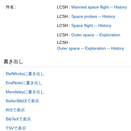
件名
LCSH :
Manned space flight -- History
LCSH :
Space probes -- History
LCSH :
Space flight -- History
LCSH :
Outer space -- Exploration
LCSH :
Outer space -- Exploration -- History
書き出し
RefWorksに書き出し
EndNoteに書き出し
Mendeleyに書き出し
Refer/BibIXで表示
RISで表示
BibTeXで表示
TSVで表示