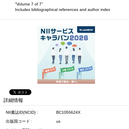
"Volume 7 of 7"
Includes bibliographical references and author index
詳細情報
NII書誌ID(NCID)
BC1055624X
出版国コード
us