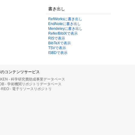
書き出し
RefWorksに書き出し
EndNoteに書き出し
Mendeleyに書き出し
Refer/BibIXで表示
RISで表示
BibTeXで表示
TSVで表示
ISBDで表示
IIのコンテンツサービス
AKEN - 科学研究費助成事業データベース
RDB - 学術機関リポジトリデータベース
II-REO - 電子リソースリポジトリ