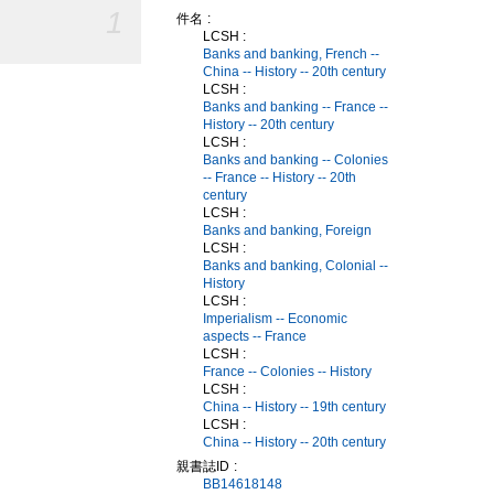
1
件名
LCSH :
Banks and banking, French --
China -- History -- 20th century
LCSH :
Banks and banking -- France --
History -- 20th century
LCSH :
Banks and banking -- Colonies
-- France -- History -- 20th
century
LCSH :
Banks and banking, Foreign
LCSH :
Banks and banking, Colonial --
History
LCSH :
Imperialism -- Economic
aspects -- France
LCSH :
France -- Colonies -- History
LCSH :
China -- History -- 19th century
LCSH :
China -- History -- 20th century
親書誌ID
BB14618148