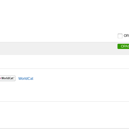
O
OPA
WorldCat