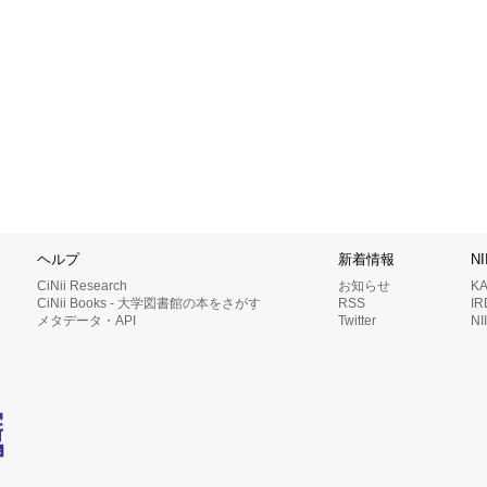
ヘルプ
新着情報
N
CiNii Research
お知らせ
K
CiNii Books - 大学図書館の本をさがす
RSS
I
メタデータ・API
Twitter
N