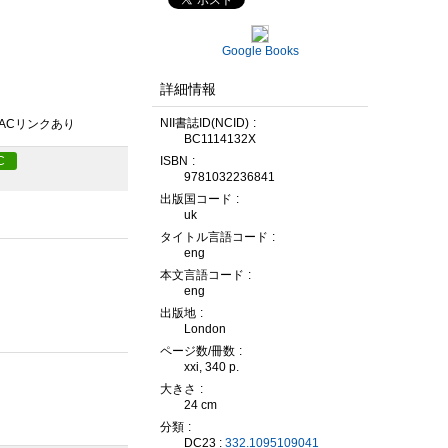
Google Books
詳細情報
NII書誌ID(NCID)
PACリンクあり
BC1114132X
ISBN
C
9781032236841
出版国コード
uk
タイトル言語コード
eng
本文言語コード
eng
出版地
London
ページ数/冊数
xxi, 340 p.
大きさ
24 cm
分類
DC23 :
332.1095109041