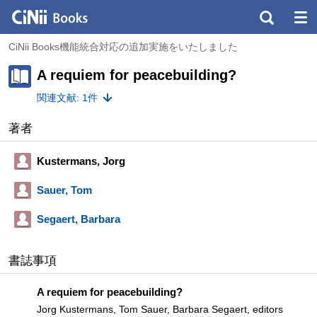
CiNii Books機能統合対応の追加実施をいたしました
A requiem for peacebuilding?
関連文献: 1件
著者
Kustermans, Jorg
Sauer, Tom
Segaert, Barbara
書誌事項
A requiem for peacebuilding?
Jorg Kustermans, Tom Sauer, Barbara Segaert, editors