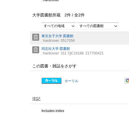
: hardcover
大学図書館所蔵
2
件 /
全
2
件
すべての地域
すべての図書館
東京女子大学 図書館
: hardcover
0517056
同志社大学 図書館
: hardcover
311.7||C10186
217700421
この図書・雑誌をさがす
カーリル
注記
Includes index