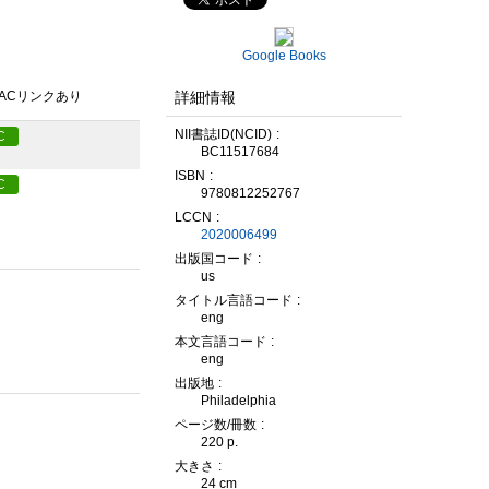
Google Books
詳細情報
PACリンクあり
NII書誌ID(NCID)
C
BC11517684
ISBN
C
9780812252767
LCCN
2020006499
出版国コード
us
タイトル言語コード
eng
本文言語コード
eng
出版地
Philadelphia
ページ数/冊数
220 p.
大きさ
24 cm