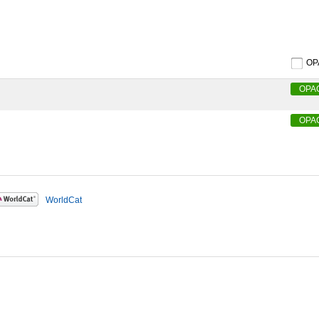
O
OPA
OPA
WorldCat