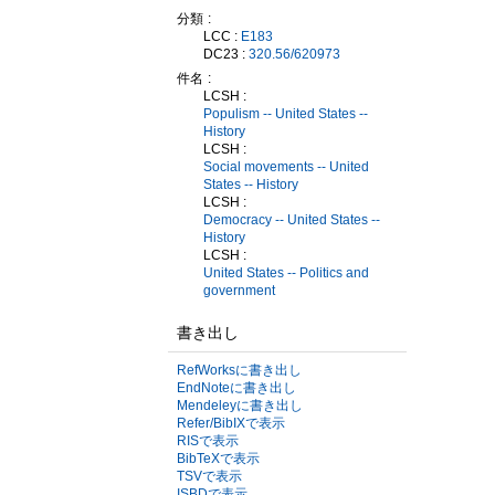
分類
LCC :
E183
DC23 :
320.56/620973
件名
LCSH :
Populism -- United States --
History
LCSH :
Social movements -- United
States -- History
LCSH :
Democracy -- United States --
History
LCSH :
United States -- Politics and
government
書き出し
RefWorksに書き出し
EndNoteに書き出し
Mendeleyに書き出し
Refer/BibIXで表示
RISで表示
BibTeXで表示
TSVで表示
ISBDで表示