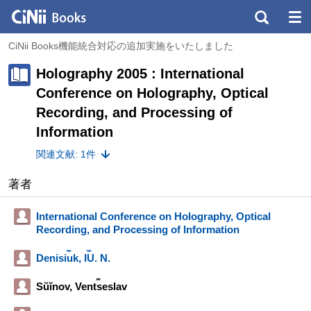
CiNii Books機能統合対応の追加実施をいたしました
Holography 2005 : International
Conference on Holography, Optical
Recording, and Processing of
Information
関連文献: 1件
著者
International Conference on Holography, Optical
Recording, and Processing of Information
Denisi︠u︡k, I︠U︡. N.
Sŭĭnov, Vent︠s︡eslav