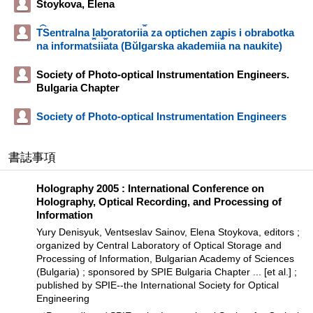
Stoykova, Elena
T︠S︡entralna laboratorii︠a︡ za optichen zapis i obrabotka
na informat︠s︡ii︠a︡ta (Bŭlgarska akademii︠a︡ na naukite)
Society of Photo-optical Instrumentation Engineers.
Bulgaria Chapter
Society of Photo-optical Instrumentation Engineers
書誌事項
Holography 2005 : International Conference on
Holography, Optical Recording, and Processing of
Information
Yury Denisyuk, Ventseslav Sainov, Elena Stoykova, editors ;
organized by Central Laboratory of Optical Storage and
Processing of Information, Bulgarian Academy of Sciences
(Bulgaria) ; sponsored by SPIE Bulgaria Chapter ... [et al.] ;
published by SPIE--the International Society for Optical
Engineering