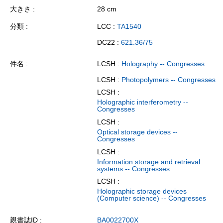
大きさ
28 cm
分類
LCC :
TA1540
DC22 :
621.36/75
件名
LCSH :
Holography -- Congresses
LCSH :
Photopolymers -- Congresses
LCSH :
Holographic interferometry --
Congresses
LCSH :
Optical storage devices --
Congresses
LCSH :
Information storage and retrieval
systems -- Congresses
LCSH :
Holographic storage devices
(Computer science) -- Congresses
親書誌ID
BA0022700X