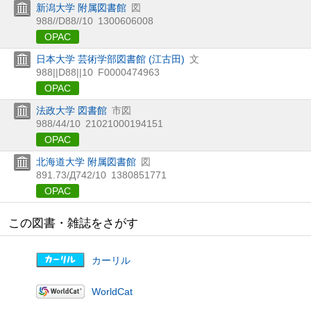
新潟大学 附属図書館
図
988//D88//10
1300606008
OPAC
日本大学 芸術学部図書館 (江古田)
文
988||D88||10
F0000474963
OPAC
法政大学 図書館
市図
988/44/10
21021000194151
OPAC
北海道大学 附属図書館
図
891.73/Д742/10
1380851771
OPAC
この図書・雑誌をさがす
カーリル
WorldCat