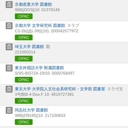
京都産業大学 図書館
988||DOS||10
01379149
OPAC
京都大学 文学研究科 図書館
スラブ
C2-2b||Д1-39||(10)
200042577972
OPAC
埼玉大学 図書館
図
221050214
OPAC
東京外国語大学 附属図書館
S/9S-8/D724-19/10
0000768497
OPAC
東京大学 大学院人文社会系研究科・文学部 図書室
スラヴ文
3号館B-4:Dos.F:10
4819727381
OPAC
同志社大学 図書館
988||D9245||10
217100653
OPAC