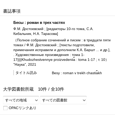
書誌事項
Бесы : роман в трех частях
Ф.М. Достоевский ; [редакторы 10-го тома, С.А.
Кибальник, Н.А. Тарасова]
（Полное собрание сочинений и писем : в тридцати пяти
томах / Ф.М. Достоевский ; [тексты подготовили,
примечания исправили и дополнили К.А. Баршт ... и др.],
. Художественные произведения : тома 1-
17||||Khudozhestvennye proizvedenii︠a︡ : toma 1-17 ; т. 10）
"Наука", 2021
タイトル読み
Besy : roman v trekh chasti︠a︡kh
大学図書館所蔵
10
件 /
全
10
件
すべての地域
すべての図書館
OPACリンクあり