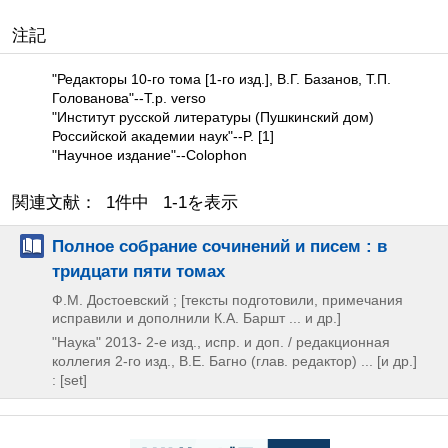
注記
"Редакторы 10-го тома [1-го изд.], В.Г. Базанов, Т.П.
Голованова"--T.p. verso
"Институт русской литературы (Пушкинский дом)
Российской академии наук"--P. [1]
"Научное издание"--Colophon
関連文献： 1件中 1-1を表示
Полное собрание сочинений и писем : в
тридцати пяти томах
Ф.М. Достоевский ; [тексты подготовили, примечания
исправили и дополнили К.А. Баршт ... и др.]
"Наука"
2013-
2-е изд., испр. и доп. / редакционная
коллегия 2-го изд., В.Е. Багно (глав. редактор) ... [и др.]
: [set]