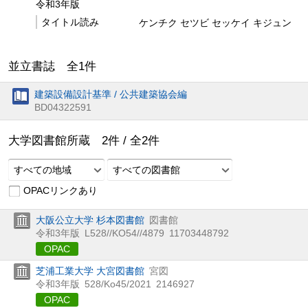
令和3年版
タイトル読み
ケンチク セツビ セッケイ キジュン
並立書誌 全
1
件
建築設備設計基準 / 公共建築協会編
BD04322591
大学図書館所蔵
2
件 /
全
2
件
すべての地域
すべての図書館
OPACリンクあり
大阪公立大学 杉本図書館
図書館
令和3年版
L528//KO54//4879
11703448792
OPAC
芝浦工業大学 大宮図書館
宮図
令和3年版
528/Ko45/2021
2146927
OPAC