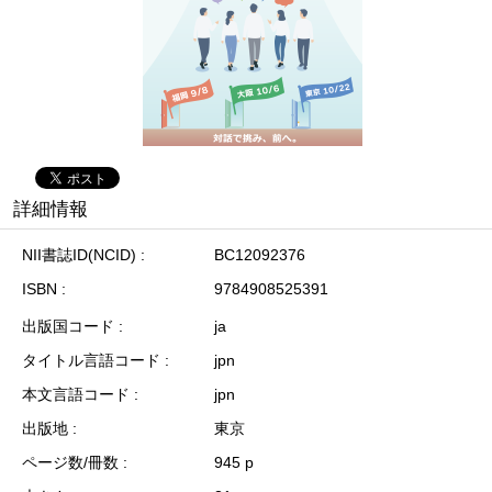
詳細情報
NII書誌ID(NCID)
BC12092376
ISBN
9784908525391
出版国コード
ja
タイトル言語コード
jpn
本文言語コード
jpn
出版地
東京
ページ数/冊数
945 p