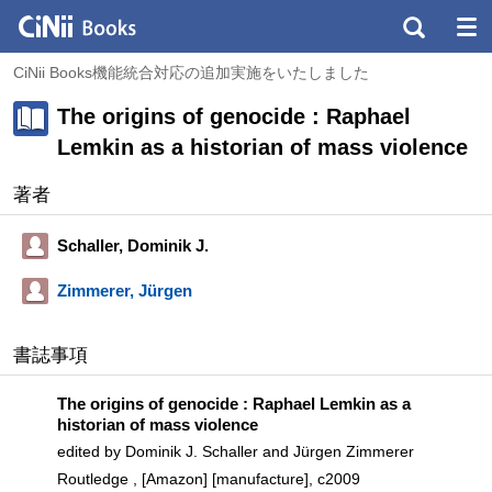
CiNii Books機能統合対応の追加実施をいたしました
The origins of genocide : Raphael
Lemkin as a historian of mass violence
著者
Schaller, Dominik J.
Zimmerer, Jürgen
書誌事項
The origins of genocide : Raphael Lemkin as a
historian of mass violence
edited by Dominik J. Schaller and Jürgen Zimmerer
Routledge , [Amazon] [manufacture], c2009