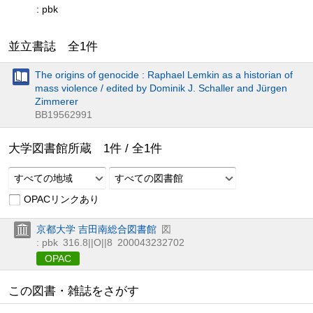
: pbk
並立書誌 全
1
件
The origins of genocide : Raphael Lemkin as a historian of
mass violence / edited by Dominik J. Schaller and Jürgen
Zimmerer
BB19562991
大学図書館所蔵
1
件 /
全
1
件
すべての地域
すべての図書館
OPACリンクあり
京都大学 吉田南総合図書館
図
: pbk
316.8||O||8
200043232702
OPAC
この図書・雑誌をさがす