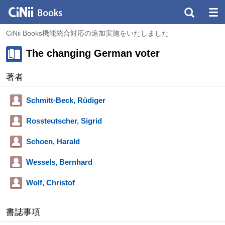
CiNii Books機能統合対応の追加実施をいたしました
The changing German voter
著者
Schmitt-Beck, Rüdiger
Rossteutscher, Sigrid
Schoen, Harald
Wessels, Bernhard
Wolf, Christof
書誌事項