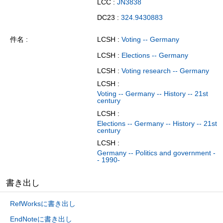
LCC :
JN3838
DC23 :
324.9430883
件名
LCSH :
Voting -- Germany
LCSH :
Elections -- Germany
LCSH :
Voting research -- Germany
LCSH :
Voting -- Germany -- History -- 21st
century
LCSH :
Elections -- Germany -- History -- 21st
century
LCSH :
Germany -- Politics and government -
- 1990-
書き出し
RefWorksに書き出し
EndNoteに書き出し