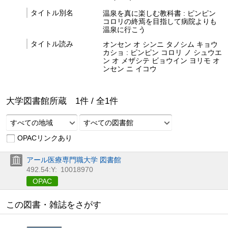
タイトル別名
温泉を真に楽しむ教科書 : ピンピン
コロリの終焉を目指して病院よりも
温泉に行こう
タイトル読み
オンセン オ シンニ タノシム キョウ
カショ : ピンピン コロリ ノ シュウエ
ン オ メザシテ ビョウイン ヨリモ オ
ンセン ニ イコウ
大学図書館所蔵
1
件 /
全
1
件
すべての地域
すべての図書館
OPACリンクあり
アール医療専門職大学 図書館
492.54:Y:
10018970
OPAC
この図書・雑誌をさがす