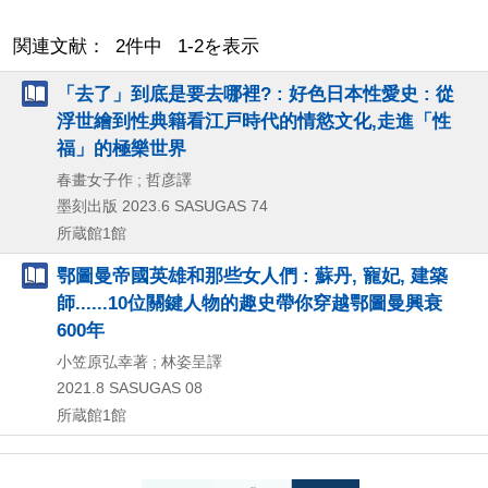
関連文献： 2件中 1-2を表示
「去了」到底是要去哪裡? : 好色日本性愛史 : 從
浮世繪到性典籍看江戸時代的情慾文化,走進「性
福」的極樂世界
春畫女子作 ; 哲彦譯
墨刻出版
2023.6
SASUGAS 74
所蔵館1館
鄂圖曼帝國英雄和那些女人們 : 蘇丹, 寵妃, 建築
師......10位關鍵人物的趣史帶你穿越鄂圖曼興衰
600年
小笠原弘幸著 ; 林姿呈譯
2021.8
SASUGAS 08
所蔵館1館