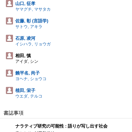
山口, 征孝
ヤマグチ, マサタカ
佐藤, 彰 (言語学)
サトウ, アキラ
石原, 凌河
イシハラ, リョウガ
相田, 慎
アイダ, シン
饒平名, 尚子
ヨヘナ, ショウコ
植田, 栄子
ウエダ, テルコ
書誌事項
ナラティブ研究の可能性 : 語りが写し出す社会