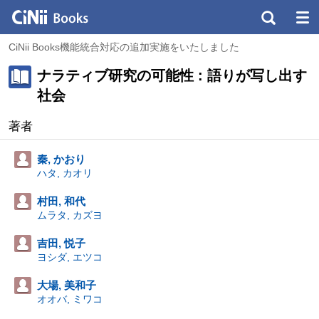
CiNii Books機能統合対応の追加実施をいたしました
ナラティブ研究の可能性 : 語りが写し出す
社会
著者
秦, かおり
ハタ, カオリ
村田, 和代
ムラタ, カズヨ
吉田, 悦子
ヨシダ, エツコ
大場, 美和子
オオバ, ミワコ