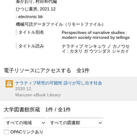
秦かおり, 村田和代編
ひつじ書房, 2021.12
: electronic bk
機械可読データファイル（リモートファイル）
タイトル別名
Perspectives of narrative studies :
modern society mirrored by tellings
タイトル読み
ナラティブ ケンキュウ ノ カノウセ
イ : カタリ ガ ウツシダス シャカイ
電子リソースにアクセスする 全
1
件
ナラティブ研究の可能性 語りが写し出す社会
2020.12.
Maruzen eBook Library
大学図書館所蔵
1
件 /
全
1
件
すべての地域
すべての図書館
OPACリンクあり