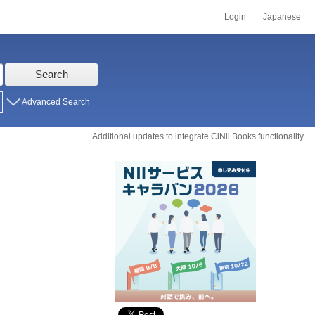
Login
Japanese
Search
Advanced Search
Additional updates to integrate CiNii Books functionality