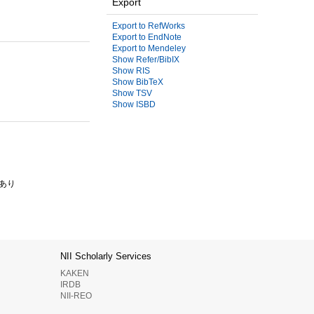
Export
Export to RefWorks
Export to EndNote
Export to Mendeley
Show Refer/BibIX
Show RIS
Show BibTeX
Show TSV
Show ISBD
あり
NII Scholarly Services
KAKEN
IRDB
NII-REO