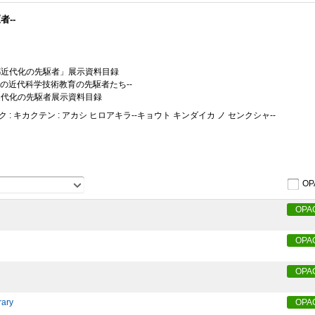
者--
京都近代化の先駆者」展示資料目録
京の近代科学技術教育の先駆者たち--
都近代化の先駆者展示資料目録
 : キカクテン : アカシ ヒロアキラ--キョウト キンダイカ ノ センクシャ--
OP
OPA
OPA
OPA
rary
OPA