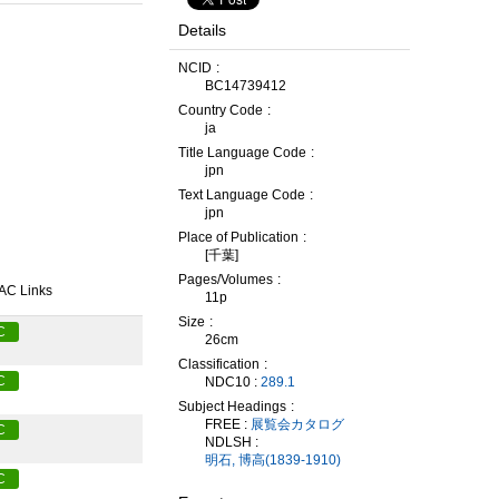
Details
NCID
BC14739412
Country Code
ja
Title Language Code
jpn
Text Language Code
jpn
Place of Publication
[千葉]
Pages/Volumes
AC Links
11p
Size
C
26cm
Classification
C
NDC10 :
289.1
Subject Headings
FREE :
展覧会カタログ
C
NDLSH :
明石, 博高(1839-1910)
C