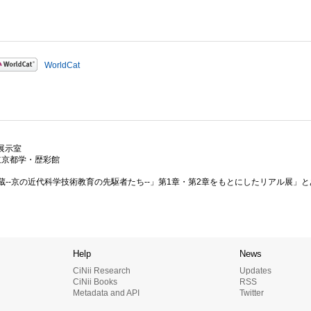
WorldCat
階展示室
府立京都学・歴彩館
--京の近代科学技術教育の先駆者たち--」第1章・第2章をもとにしたリアル展」と
Help
News
CiNii Research
Updates
CiNii Books
RSS
Metadata and API
Twitter