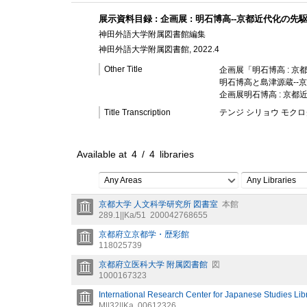
展示資料目録 : 企画展 : 明石博高--京都近代化の先駆
神田外語大学附属図書館編集
神田外語大学附属図書館, 2022.4
Other Title
企画展「明石博高 : 
明石博高と島津源蔵--
企画展明石博高 : 京
Title Transcription
テンジ シリョウ モクロク
Available at
4
/
4
libraries
Any Areas
Any Libraries
京都大学 人文科学研究所 図書室
本館
289.1||Ka/51
200042768655
京都府立京都学・歴彩館
118025739
京都府立医科大学 附属図書館
図
1000167323
International Research Center for Japanese Studies Lib
M||32||Ka
00612326