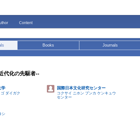
uthor
Content
als
Books
Journals
都近代化の先駆者--
大学
国際日本文化研究センター
イゴ ダイガク
コクサイ ニホン ブンカ ケンキュウ
センター
ヨシ