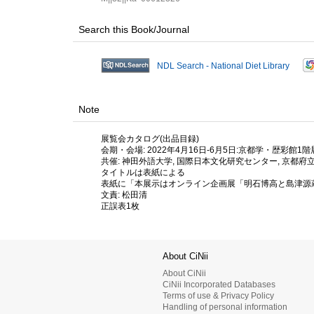
Search this Book/Journal
NDL Search - National Diet Library
Note
展覧会カタログ(出品目録)
会期・会場: 2022年4月16日-6月5日:京都学・歴彩館1
共催: 神田外語大学, 国際日本文化研究センター, 京都
タイトルは表紙による
表紙に「本展示はオンライン企画展「明石博高と島津源蔵
文責: 松田清
正誤表1枚
About CiNii
About CiNii
CiNii Incorporated Databases
Terms of use & Privacy Policy
Handling of personal information