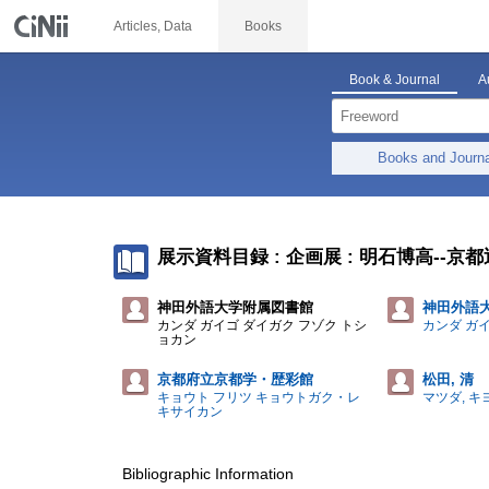
Articles, Data
Books
Book & Journal
A
Books and Journ
展示資料目録 : 企画展 : 明石博高--京
神田外語大学附属図書館
神田外語
カンダ ガイゴ ダイガク フゾク トシ
カンダ ガ
ョカン
京都府立京都学・歴彩館
松田, 清
キョウト フリツ キョウトガク・レ
マツダ, キ
キサイカン
Bibliographic Information