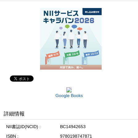
Google Books
詳細情報
NII書誌ID(NCID)
BC14942653
ISBN
9780198747871