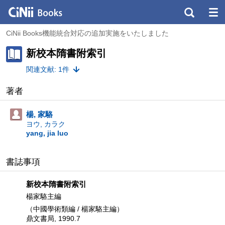
CiNii Books機能統合対応の追加実施をいたしました
新校本隋書附索引
関連文献: 1件
著者
楊, 家駱
ヨウ, カラク
yang, jia luo
書誌事項
新校本隋書附索引
楊家駱主編
（中國學術類編 / 楊家駱主編）
鼎文書局, 1990.7