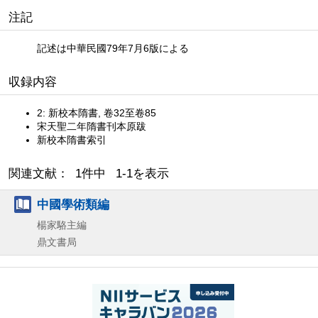
注記
記述は中華民國79年7月6版による
収録内容
2: 新校本隋書, 卷32至卷85
宋天聖二年隋書刊本原跋
新校本隋書索引
関連文献： 1件中 1-1を表示
中國學術類編
楊家駱主編
鼎文書局