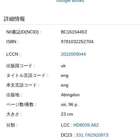
Google Books
詳細情報
NII書誌ID(NCID)
BC16154453
ISBN
9781032252704
LCCN
2022009044
出版国コード
uk
タイトル言語コード
eng
本文言語コード
eng
出版地
Abingdon
ページ数/冊数
xiii, 96 p.
大きさ
23 cm
分類
LCC :
HD8039.A82
DC23 :
331.7/62920973